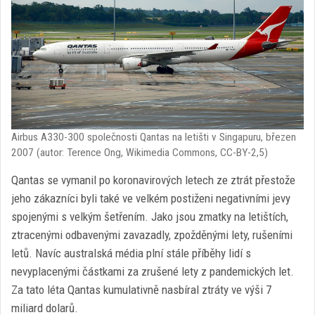
Airbus A330-300 společnosti Qantas na letišti v Singapuru, březen
2007 (autor: Terence Ong, Wikimedia Commons, CC-BY-2,5)
Qantas se vymanil po koronavirových letech ze ztrát přestože
jeho zákazníci byli také ve velkém postiženi negativními jevy
spojenými s velkým šetřením. Jako jsou zmatky na letištích,
ztracenými odbavenými zavazadly, zpožděnými lety, rušeními
letů. Navíc australská média plní stále příběhy lidí s
nevyplacenými částkami za zrušené lety z pandemických let.
Za tato léta Qantas kumulativně nasbíral ztráty ve výši 7
miliard dolarů.