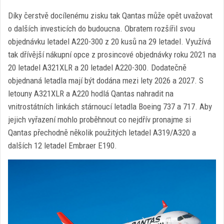
Díky čerstvě docílenému zisku tak Qantas může opět uvažovat
o dalších investicích do budoucna. Obratem rozšířil svou
objednávku letadel A220-300 z 20 kusů na 29 letadel. Využívá
tak dřívější nákupní opce z prosincové objednávky roku 2021 na
20 letadel A321XLR a 20 letadel A220-300. Dodatečně
objednaná letadla mají být dodána mezi lety 2026 a 2027. S
letouny A321XLR a A220 hodlá Qantas nahradit na
vnitrostátních linkách stárnoucí letadla Boeing 737 a 717. Aby
jejich vyřazení mohlo proběhnout co nejdřív pronajme si
Qantas přechodně několik použitých letadel A319/A320 a
dalších 12 letadel Embraer E190.