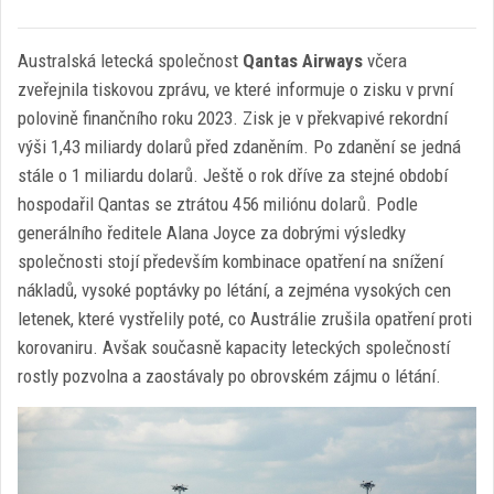
Australská letecká společnost
Qantas
Airways
včera
zveřejnila tiskovou zprávu, ve které informuje o zisku v první
polovině finančního roku 2023. Zisk je v překvapivé rekordní
výši 1,43 miliardy dolarů před zdaněním. Po zdanění se jedná
stále o 1 miliardu dolarů. Ještě o rok dříve za stejné období
hospodařil Qantas se ztrátou 456 miliónu dolarů. Podle
generálního ředitele Alana Joyce za dobrými výsledky
společnosti stojí především kombinace opatření na snížení
nákladů, vysoké poptávky po létání, a zejména vysokých cen
letenek, které vystřelily poté, co Austrálie zrušila opatření proti
korovaniru. Avšak současně kapacity leteckých společností
rostly pozvolna a zaostávaly po obrovském zájmu o létání.