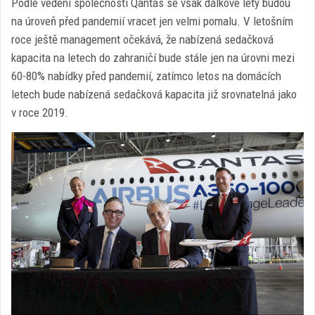
Podle vedení společnosti Qantas se však dálkové lety budou
na úroveň před pandemií vracet jen velmi pomalu. V letošním
roce ještě management očekává, že nabízená sedačková
kapacita na letech do zahraničí bude stále jen na úrovni mezi
60-80% nabídky před pandemií, zatímco letos na domácích
letech bude nabízená sedačková kapacita již srovnatelná jako
v roce 2019.