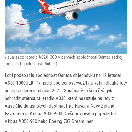
vizualizace letadla A220-300 v barvách společnosti Qantas (zdroj:
media kit společnosti Airbus)
Loni podepsala společnost Qantas objednávku na 12 letadel
A350-1000ULR. Ty hodlá společnost využít na velmi dlouhé lety
po jejich dodání od roku 2025. Současně ovšem řeší jak
nahradit stárnoucí letadla A330, která nasazuje na lety z
Austrálie do asijských destinací, na Havaj a Nový Zéland.
Favoritem je Airbus A330-900. Ovšem v úvahu připadá též
Airbus A350-900 nebo Boeing 787 Dreamliner.