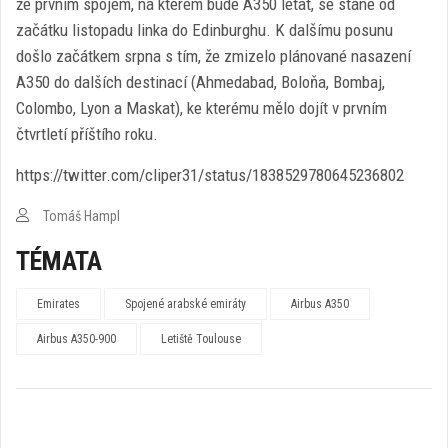
že prvním spojem, na kterém bude A350 létat, se stane od
začátku listopadu linka do Edinburghu. K dalšímu posunu
došlo začátkem srpna s tím, že zmizelo plánované nasazení
A350 do dalších destinací (Ahmedabad, Boloňa, Bombaj,
Colombo, Lyon a Maskat), ke kterému mělo dojít v prvním
čtvrtletí příštího roku.
https://twitter.com/cliper31/status/1838529780645236802
Tomáš Hampl
TÉMATA
Emirates
Spojené arabské emiráty
Airbus A350
Airbus A350-900
Letiště Toulouse