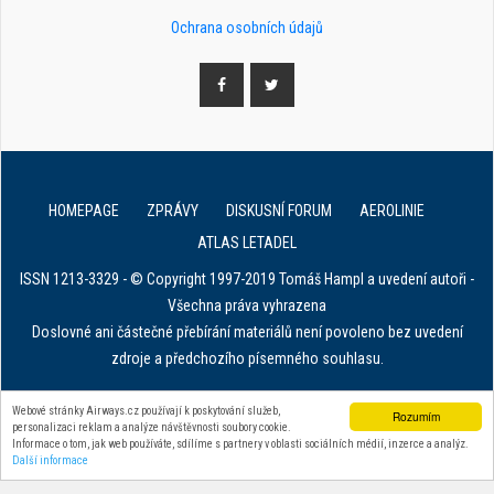
Ochrana osobních údajů
HOMEPAGE
ZPRÁVY
DISKUSNÍ FORUM
AEROLINIE
ATLAS LETADEL
ISSN 1213-3329 - © Copyright 1997-2019 Tomáš Hampl a uvedení autoři -
Všechna práva vyhrazena
Doslovné ani částečné přebírání materiálů není povoleno bez uvedení
zdroje a předchozího písemného souhlasu.
E. in ART for african IVF clinics
Webové stránky Airways.cz používají k poskytování služeb,
Rozumím
personalizaci reklam a analýze návštěvnosti soubory cookie.
Zařízení na stahování dat z tachografu
Informace o tom, jak web používáte, sdílíme s partnery v oblasti sociálních médií, inzerce a analýz.
Další informace