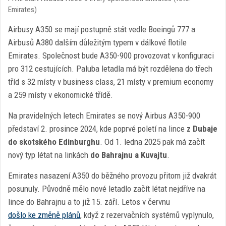
Emirates)
Airbusy A350 se mají postupně stát vedle Boeingů 777 a
Airbusů A380 dalším důležitým typem v dálkové flotile
Emirates. Společnost bude A350-900 provozovat v konfiguraci
pro 312 cestujících. Paluba letadla má být rozdělena do třech
tříd s 32 místy v business class, 21 místy v premium economy
a 259 místy v ekonomické třídě.
Na pravidelných letech Emirates se nový Airbus A350-900
představí 2. prosince 2024, kde poprvé poletí na lince
z Dubaje
do skotského Edinburghu
. Od 1. ledna 2025 pak má začít
nový typ létat na linkách
do Bahrajnu a Kuvajtu
.
Emirates nasazení A350 do běžného provozu přitom již dvakrát
posunuly. Původně mělo nové letadlo začít létat nejdříve na
lince do Bahrajnu a to již 15. září. Letos v červnu
došlo ke změně plánů
, když z rezervačních systémů vyplynulo,