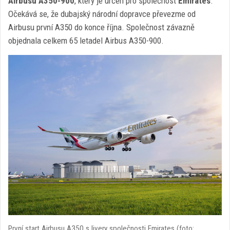
Airbusu A350-900
, který je určen pro společnost
Emirates
.
Očekává se, že dubajský národní dopravce převezme od
Airbusu první A350 do konce října. Společnost závazně
objednala celkem 65 letadel Airbus A350-900.
První start Airbusu A350 s livery společnosti Emirates (foto: