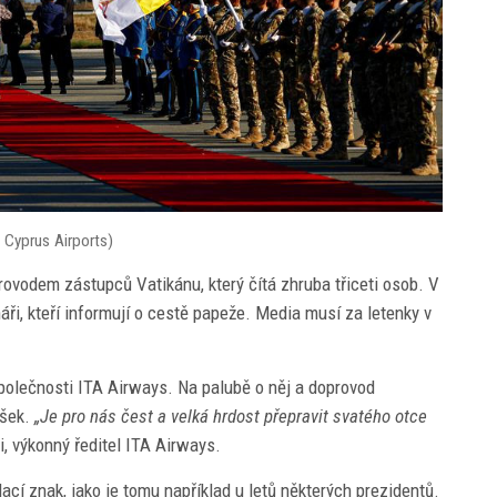
 Cyprus Airports)
ovodem zástupců Vatikánu, který čítá zhruba třiceti osob. V
áři, kteří informují o cestě papeže. Media musí za letenky v
společnosti ITA Airways. Na palubě o něj a doprovod
ušek.
„Je pro nás čest a velká hrdost přepravit svatého otce
, výkonný ředitel ITA Airways.
cí znak, jako je tomu například u letů některých prezidentů.