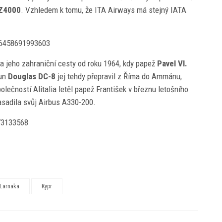
Z4000
. Vzhledem k tomu, že ITA Airways má stejný IATA
26458691993603
na jeho zahraniční cesty od roku 1964, kdy papež
Pavel VI.
oun
Douglas DC-8
jej tehdy přepravil z Říma do Ammánu,
ečností Alitalia letěl papež František v březnu letošního
asadila svůj Airbus A330-200.
73133568
 Larnaka
Kypr