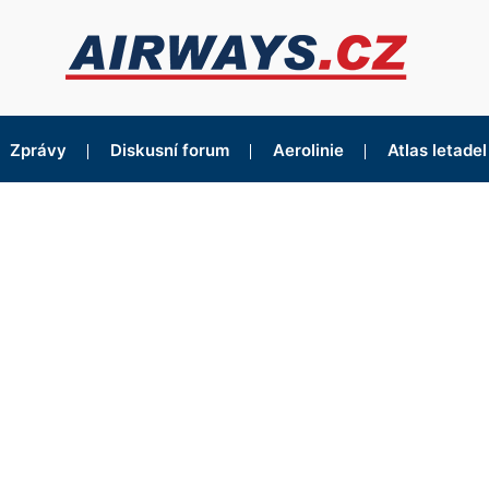
Zprávy
Diskusní forum
Aerolinie
Atlas letadel