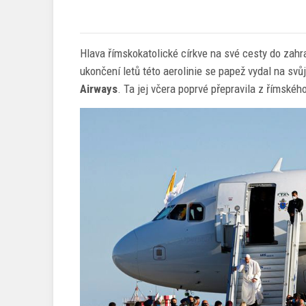
Hlava římskokatolické církve na své cesty do zahra
ukončení letů této aerolinie se papež vydal na svů
Airways
. Ta jej včera poprvé přepravila z římskéh