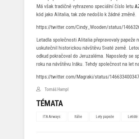
Má však tradičně vyhrazeno speciální číslo letu
A
kód jako Alitalia, tak zde nedošlo k žádné změně.
https://twitter.com/Cindy_Wooden/status/14663
Letadla společnosti Alitalia přepravovaly papeže 
uskutečnil historickou návštěvu Svaté země. Let
odkud pokračoval do Jeruzaléma. Naposledy se spol
roku na návštěvu Iráku. Tehdy společnost na let n
https://twitter.com/Magraki/status/14663340034
Tomáš Hampl
TÉMATA
ITA Airways
Itálie
Lety papeže
Letiště