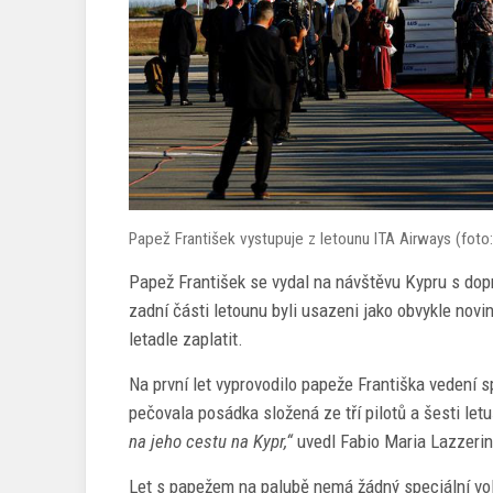
Papež František vystupuje z letounu ITA Airways (foto:
Papež František se vydal na návštěvu Kypru s dopr
zadní části letounu byli usazeni jako obvykle novin
letadle zaplatit.
Na první let vyprovodilo papeže Františka vedení 
pečovala posádka složená ze tří pilotů a šesti let
na jeho cestu na Kypr,“
uvedl Fabio Maria Lazzerini
Let s papežem na palubě nemá žádný speciální vola