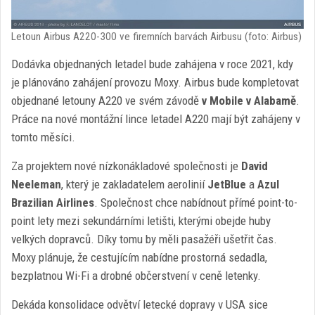
Letoun Airbus A220-300 ve firemních barvách Airbusu (foto: Airbus)
Dodávka objednaných letadel bude zahájena v roce 2021, kdy
je plánováno zahájení provozu Moxy. Airbus bude kompletovat
objednané letouny A220 ve svém závodě
v Mobile v Alabamě
.
Práce na nové montážní lince letadel A220 mají být zahájeny v
tomto měsíci.
Za projektem nové nízkonákladové společnosti je
David
Neeleman
, který je zakladatelem aerolinií
JetBlue
a
Azul
Brazilian Airlines
. Společnost chce nabídnout přímé point-to-
point lety mezi sekundárními letišti, kterými obejde huby
velkých dopravců. Díky tomu by měli pasažéři ušetřit čas.
Moxy plánuje, že cestujícím nabídne prostorná sedadla,
bezplatnou Wi-Fi a drobné občerstvení v ceně letenky.
Dekáda konsolidace odvětví letecké dopravy v USA sice