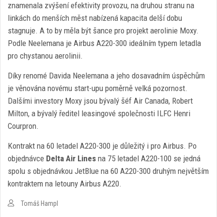
znamenala zvýšení efektivity provozu, na druhou stranu na
linkách do menších měst nabízená kapacita delší dobu
stagnuje. A to by měla být šance pro projekt aerolinie Moxy.
Podle Neelemana je Airbus A220-300 ideálním typem letadla
pro chystanou aerolinii.
Díky renomé Davida Neelemana a jeho dosavadním úspěchům
je věnována novému start-upu poměrně velká pozornost.
Dalšími investory Moxy jsou bývalý šéf Air Canada, Robert
Milton, a bývalý ředitel leasingové společnosti ILFC Henri
Courpron.
Kontrakt na 60 letadel A220-300 je důležitý i pro Airbus. Po
objednávce
Delta Air Lines
na 75 letadel A220-100 se jedná
spolu s objednávkou JetBlue na 60 A220-300 druhým největším
kontraktem na letouny Airbus A220.
Tomáš Hampl