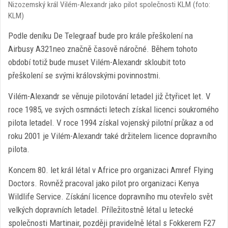
Nizozemský král Vilém-Alexandr jako pilot společnosti KLM (foto:
KLM)
Podle deníku De Telegraaf bude pro krále přeškolení na
Airbusy A321neo značně časově náročné. Během tohoto
období totiž bude muset Vilém-Alexandr skloubit toto
přeškolení se svými královskými povinnostmi.
Vilém-Alexandr se věnuje pilotování letadel již čtyřicet let. V
roce 1985, ve svých osmnácti letech získal licenci soukromého
pilota letadel. V roce 1994 získal vojenský pilotní průkaz a od
roku 2001 je Vilém-Alexandr také držitelem licence dopravního
pilota.
Koncem 80. let král létal v Africe pro organizaci Amref Flying
Doctors. Rovněž pracoval jako pilot pro organizaci Kenya
Wildlife Service. Získání licence dopravního mu otevřelo svět
velkých dopravních letadel. Příležitostně létal u letecké
společnosti Martinair, později pravidelně létal s Fokkerem F27