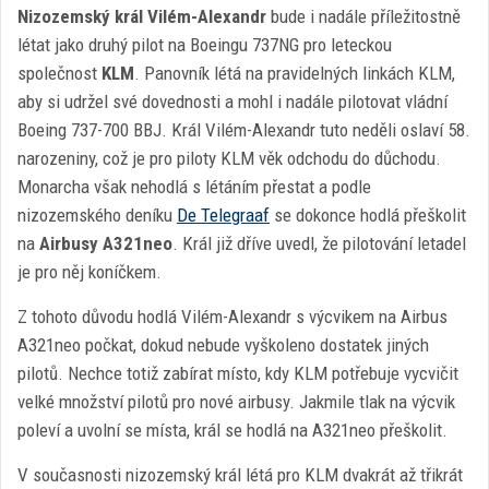
Nizozemský král Vilém-Alexandr
bude i nadále příležitostně
létat jako druhý pilot na Boeingu 737NG pro leteckou
společnost
KLM
. Panovník létá na pravidelných linkách KLM,
aby si udržel své dovednosti a mohl i nadále pilotovat vládní
Boeing 737-700 BBJ. Král Vilém-Alexandr tuto neděli oslaví 58.
narozeniny, což je pro piloty KLM věk odchodu do důchodu.
Monarcha však nehodlá s létáním přestat a podle
nizozemského deníku
De Telegraaf
se dokonce hodlá přeškolit
na
Airbusy A321neo
. Král již dříve uvedl, že pilotování letadel
je pro něj koníčkem.
Z tohoto důvodu hodlá Vilém-Alexandr s výcvikem na Airbus
A321neo počkat, dokud nebude vyškoleno dostatek jiných
pilotů. Nechce totiž zabírat místo, kdy KLM potřebuje vycvičit
velké množství pilotů pro nové airbusy. Jakmile tlak na výcvik
poleví a uvolní se místa, král se hodlá na A321neo přeškolit.
V současnosti nizozemský král létá pro KLM dvakrát až třikrát