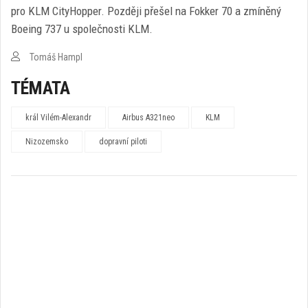
pro KLM CityHopper. Později přešel na Fokker 70 a zmíněný
Boeing 737 u společnosti KLM.
Tomáš Hampl
TÉMATA
král Vilém-Alexandr
Airbus A321neo
KLM
Nizozemsko
dopravní piloti