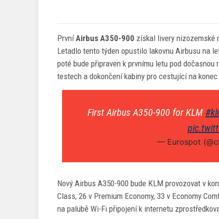
První
Airbus A350-900
získal livery nizozemské 
Letadlo tento týden opustilo lakovnu Airbusu na le
poté bude připraven k prvnímu letu pod dočasnou 
testech a dokončení kabiny pro cestující na konec 
First Airbus A350-900 for KLM
#k
pic.twi
— Eurospot (@cl
Nový Airbus A350-900 bude KLM provozovat v konfi
Class, 26 v Premium Economy, 33 v Economy Comfo
na palubě Wi-Fi připojení k internetu zprostředkov