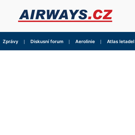
Zprávy
Diskusní forum
Aerolinie
Atlas letadel