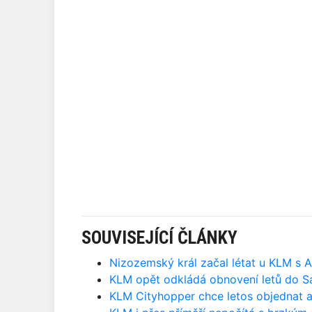
SOUVISEJÍCÍ ČLÁNKY
Nizozemský král začal létat u KLM s
KLM opět odkládá obnovení letů do S
KLM Cityhopper chce letos objednat až