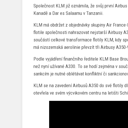
Společnost KLM již oznámila, že svůj první Airbu
Kanadě a Dar es Salaamu v Tanzanii.
KLM má obdržet z objednávky skupiny Air France
flotile společnosti nahrazovat nejstarší Airbusy 
součástí celkové transformace flotily KLM, kdy s
má nizozemská aerolinie převzít tři Airbusy A350-9
Podle vyjádření finančního ředitele KLM Base Broun
než nyní užívané A330. To se hodí zejména v souča
sankcím je nutné oblétávat konfliktní či sankcion
KLM se na zavedení Airbusů A350 do své flotily dl
otevřela ve svém výcvikovém centru na letišti Sch