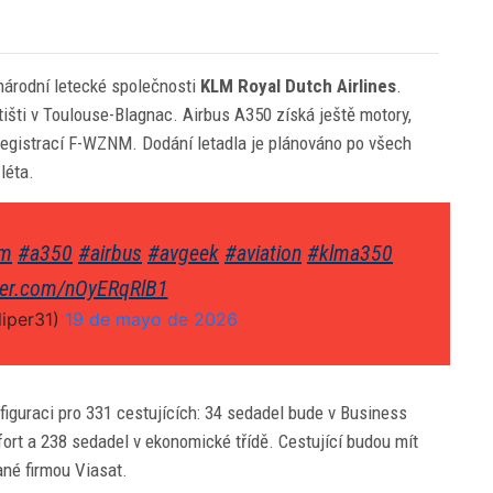
národní letecké společnosti
KLM Royal Dutch Airlines
.
tišti v Toulouse-Blagnac. Airbus A350 získá ještě motory,
registrací F-WZNM. Dodání letadla je plánováno po všech
léta.
lm
#a350
#airbus
#avgeek
#aviation
#klma350
tter.com/nOyERqRlB1
iper31)
19 de mayo de 2026
guraci pro 331 cestujících: 34 sedadel bude v Business
rt a 238 sedadel v ekonomické třídě. Cestující budou mít
ané firmou Viasat.