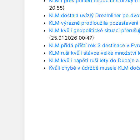
KLM i přes příměří nepočítá s brzkým
20:55)
KLM dostala uvízlý Dreamliner po dvo
KLM výrazně prodloužila pozastavení 
KLM kvůli geopolitické situaci přerušu
(25.01.2026 00:47)
KLM přidá příští rok 3 destinace v Ev
KLM ruší kvůli stávce velké množství l
KLM kvůli napětí ruší lety do Dubaje a
Kvůli chybě v údržbě musela KLM doč