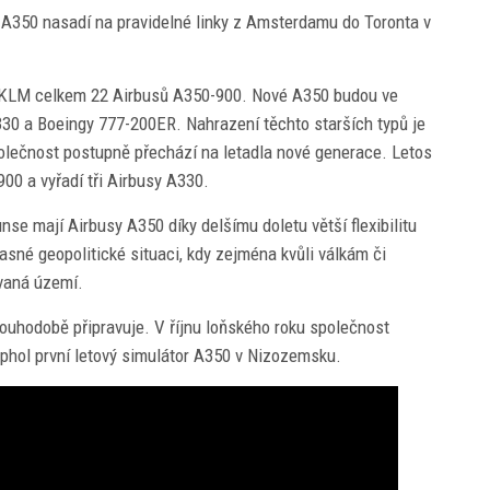
s A350 nasadí na pravidelné linky z Amsterdamu do Toronta v
-KLM celkem 22 Airbusů A350-900. Nové A350 budou ve
A330 a Boeingy 777-200ER. Nahrazení těchto starších typů je
polečnost postupně přechází na letadla nové generace. Letos
00 a vyřadí tři Airbusy A330.
se mají Airbusy A350 díky delšímu doletu větší flexibilitu
sné geopolitické situaci, kdy zejména kvůli válkám či
ovaná území.
ouhodobě připravuje. V říjnu loňského roku společnost
iphol první letový simulátor A350 v Nizozemsku.