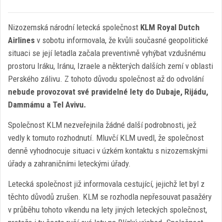
Nizozemská národní letecká společnost
KLM Royal Dutch
Airlines
v sobotu informovala, že kvůli současné geopolitické
situaci se její letadla začala preventivně vyhýbat vzdušnému
prostoru Iráku, Iránu, Izraele a některých dalších zemí v oblasti
Perského zálivu. Z tohoto důvodu společnost až do odvolání
nebude provozovat své pravidelné lety do Dubaje, Rijádu,
Dammámu a Tel Avivu.
Společnost KLM nezveřejnila žádné další podrobnosti, jež
vedly k tomuto rozhodnutí. Mluvčí KLM uvedl, že společnost
denně vyhodnocuje situaci v úzkém kontaktu s nizozemskými
úřady a zahraničními leteckými úřady.
Letecká společnost již informovala cestující, jejichž let byl z
těchto důvodů zrušen. KLM se rozhodla nepřesouvat pasažéry
v průběhu tohoto víkendu na lety jiných leteckých společnost,