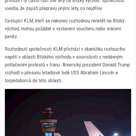
protože i ty často ruší své lety na Blízký východ. Společnost
uvedla, že zajistí přepravu jinými lety, co nejdříve.
Cestující KLM, kteří se nakonec rozhodnou neletět na Blízký
východ, mohou požádat o vystavení voucheru nebo vrácení
peněz.
Rozhodnutí společnosti KLM přichází v okamžiku rostoucího
napětí v oblasti Blízkého východu v souvislosti s nedávným
potlačením protestů v Íránu. Americký prezident Donald Trump
rozhodl o přesunu letadlové lodě USS Abraham Lincoln a
torpédoborců do této oblasti.