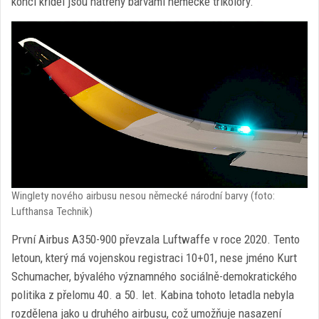
konci křídel jsou natřeny barvami německé trikolory.
Winglety nového airbusu nesou německé národní barvy (foto:
Lufthansa Technik)
První Airbus A350-900 převzala Luftwaffe v roce 2020. Tento
letoun, který má vojenskou registraci 10+01, nese jméno Kurt
Schumacher, bývalého významného sociálně-demokratického
politika z přelomu 40. a 50. let. Kabina tohoto letadla nebyla
rozdělena jako u druhého airbusu, což umožňuje nasazení