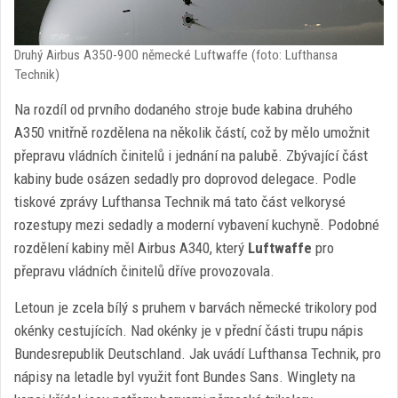
Druhý Airbus A350-900 německé Luftwaffe (foto: Lufthansa
Technik)
Na rozdíl od prvního dodaného stroje bude kabina druhého
A350 vnitřně rozdělena na několik částí, což by mělo umožnit
přepravu vládních činitelů i jednání na palubě. Zbývající část
kabiny bude osázen sedadly pro doprovod delegace. Podle
tiskové zprávy Lufthansa Technik má tato část velkorysé
rozestupy mezi sedadly a moderní vybavení kuchyně. Podobné
rozdělení kabiny měl Airbus A340, který
Luftwaffe
pro
přepravu vládních činitelů dříve provozovala.
Letoun je zcela bílý s pruhem v barvách německé trikolory pod
okénky cestujících. Nad okénky je v přední části trupu nápis
Bundesrepublik Deutschland. Jak uvádí Lufthansa Technik, pro
nápisy na letadle byl využit font Bundes Sans. Winglety na