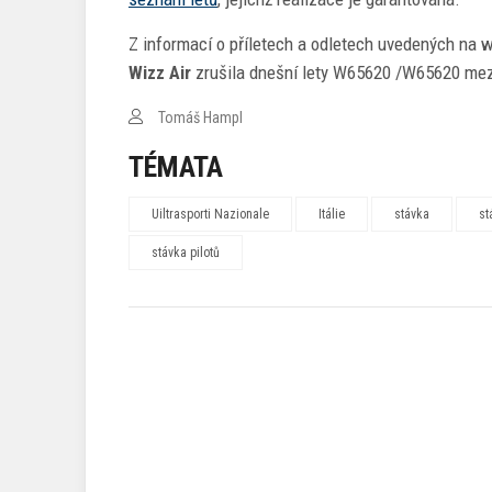
Z informací o příletech a odletech uvedených na w
Wizz Air
zrušila dnešní lety W65620 /W65620 mez
Tomáš Hampl
TÉMATA
Uiltrasporti Nazionale
Itálie
stávka
st
stávka pilotů