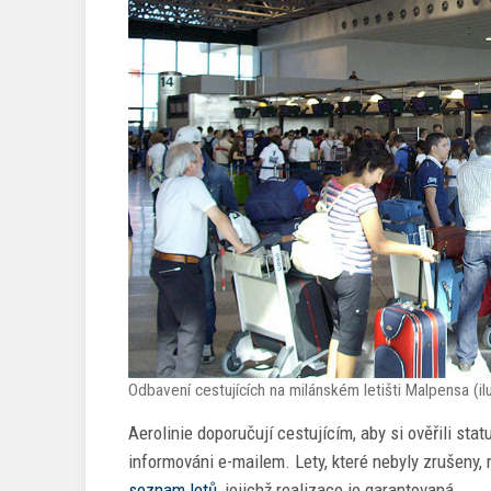
Odbavení cestujících na milánském letišti Malpensa (
Aerolinie doporučují cestujícím, aby si ověřili stat
informováni e-mailem. Lety, které nebyly zrušeny, 
seznam letů
, jejichž realizace je garantovaná.