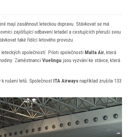
které mají zasáhnout leteckou dopravu. Stávkovat se má
ovníci zajišťující odbavení letadel a cestujících přeruší svou
ávkovat také řídící letového provozu.
 leteckých společností. Piloti společnosti
Malta Air
, která
. hodiny. Zaměstnanci
Vuelingu
jsou vyzvání ke stávce, která
y k rušení letů. Společnost
ITA Airways
například zrušila 133