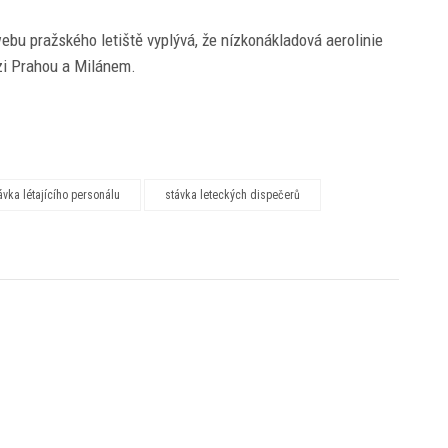
ebu pražského letiště vyplývá, že nízkonákladová aerolinie
i Prahou a Milánem.
ávka létajícího personálu
stávka leteckých dispečerů