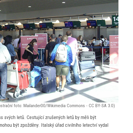
ilustrační foto: Mailander00/Wikimedia Commons - CC BY-SA 3.0)
us svých letů. Cestující zrušených letů by měli být
mohou být zpožděny. Italský úřad civilního letectví vydal