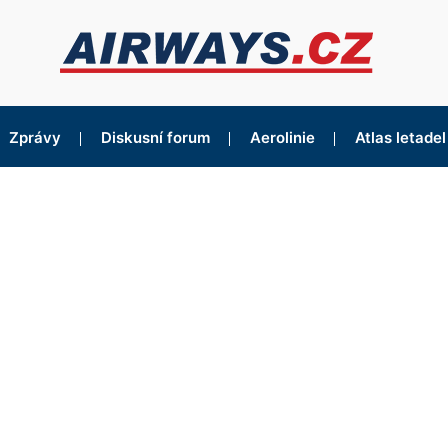
Zprávy
Diskusní forum
Aerolinie
Atlas letadel