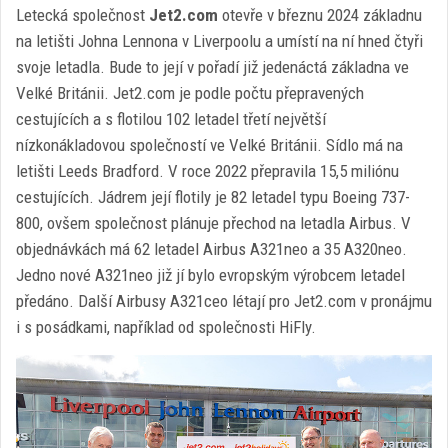
Letecká společnost
Jet2.com
otevře v březnu 2024 základnu
na letišti Johna Lennona v Liverpoolu a umístí na ní hned čtyři
svoje letadla. Bude to její v pořadí již jedenáctá základna ve
Velké Británii. Jet2.com je podle počtu přepravených
cestujících a s flotilou 102 letadel třetí největší
nízkonákladovou společností ve Velké Británii. Sídlo má na
letišti Leeds Bradford. V roce 2022 přepravila 15,5 miliónu
cestujících. Jádrem její flotily je 82 letadel typu Boeing 737-
800, ovšem společnost plánuje přechod na letadla Airbus. V
objednávkách má 62 letadel Airbus A321neo a 35 A320neo.
Jedno nové A321neo již jí bylo evropským výrobcem letadel
předáno. Další Airbusy A321ceo létají pro Jet2.com v pronájmu
i s posádkami, například od společnosti HiFly.