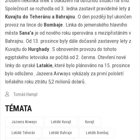
zrušení několika linek s odkazem na obtížnou situaci na trhu.
Společnost se rozhodla od 3. ledna zastavit pravidelné lety
z
Kuvajtu do Teheránu a Bahrajnu
. O den později byl ukončen
provoz na lince do
Bombaje
. Linka do jemenského hlavního
města
Sana'a
je od nového roku operována s mezipřistáním v
Bahrajnu. Od 13. prosince byly dále dočasně zastaveny lety z
Kuvajtu do
Hurghady
. S obnovením provozu do tohoto
egyptského letoviska se počítá od 2. června. Otevření nové
linky do syrské
Latakie
, které bylo plánováno na 15. prosince
bylo odloženo. Jazeera Airways vykázaly za první pololetí
loňského roku ztrátu 5,2 milionů dolarů.
Tomáš Hampl
TÉMATA
Jazeera Airways
Letiště Kuvajt
Kuvajt
Letiště Teherán
Letiště Bahrajn
Letiště Bombaj