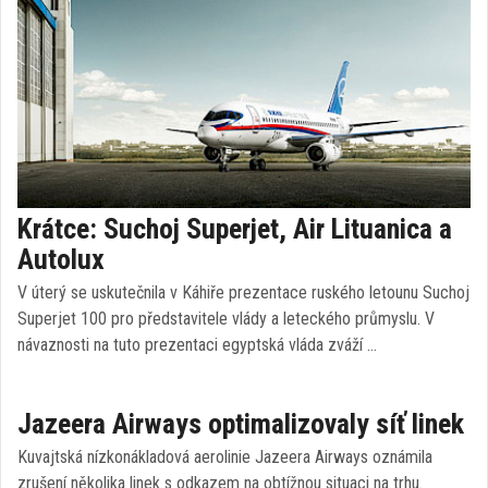
Krátce: Suchoj Superjet, Air Lituanica a
Autolux
V úterý se uskutečnila v Káhiře prezentace ruského letounu Suchoj
Superjet 100 pro představitele vlády a leteckého průmyslu. V
návaznosti na tuto prezentaci egyptská vláda zváží …
Jazeera Airways optimalizovaly síť linek
Kuvajtská nízkonákladová aerolinie Jazeera Airways oznámila
zrušení několika linek s odkazem na obtížnou situaci na trhu.