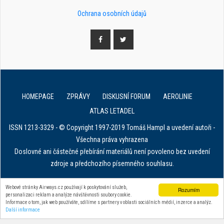
Ochrana osobních údajů
HOMEPAGE
ZPRÁVY
DISKUSNÍ FORUM
AEROLINIE
ATLAS LETADEL
ISSN 1213-3329 - © Copyright 1997-2019 Tomáš Hampl a uvedení autoři -
Všechna práva vyhrazena
Doslovné ani částečné přebírání materiálů není povoleno bez uvedení
zdroje a předchozího písemného souhlasu.
E. in ART for african IVF clinics
Webové stránky Airways.cz používají k poskytování služeb,
Rozumím
personalizaci reklam a analýze návštěvnosti soubory cookie.
Zařízení na stahování dat z tachografu
Informace o tom, jak web používáte, sdílíme s partnery v oblasti sociálních médií, inzerce a analýz.
Další informace