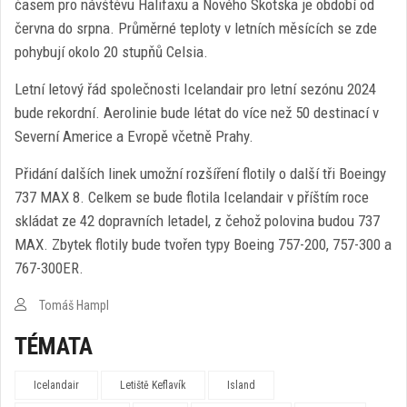
časem pro návštěvu Halifaxu a Nového Skotska je období od
června do srpna. Průměrné teploty v letních měsících se zde
pohybují okolo 20 stupňů Celsia.
Letní letový řád společnosti Icelandair pro letní sezónu 2024
bude rekordní. Aerolinie bude létat do více než 50 destinací v
Severní Americe a Evropě včetně Prahy.
Přidání dalších linek umožní rozšíření flotily o další tři Boeingy
737 MAX 8. Celkem se bude flotila Icelandair v příštím roce
skládat ze 42 dopravních letadel, z čehož polovina budou 737
MAX. Zbytek flotily bude tvořen typy Boeing 757-200, 757-300 a
767-300ER.
Tomáš Hampl
TÉMATA
Icelandair
Letiště Keflavík
Island