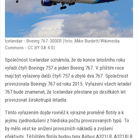
Icelandair - Boeing 767-300ER (foto: Mike Burdett/Wikimedia
Commons - CC BY-SA 4.0)
Společnost Icelandair oznámila, že do konce letošního roku
vyřadí čtyři Boeingy 757 a jeden Boeing 767. V příštím roce
mají být vyřazeny další čtyři 757 a zbylé dva 767. Společnost
provozovala Boeingy 767 od roku 2015. Vyřazení všech letadel
767 bude znamenat, že Icelandair přestane po desítkách let
provozovat širokotrupá letadla.
Tímto vyřazením dojde rovněž k výrazné proměně flotily a k
jejímu zjednodušení z hlediska počtu provozovaných typů. To
by mělo vést ke snížení provozních nákladů a zvýšení
efektivity. Těžištěm flotily budou typy Airbus A321LR, A321XLR