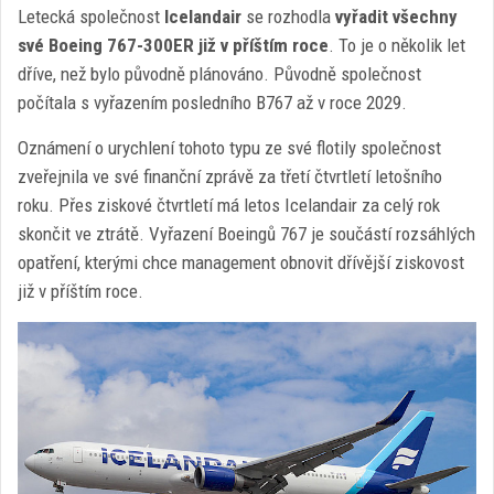
Letecká společnost
Icelandair
se rozhodla
vyřadit všechny
své Boeing 767-300ER již v příštím roce
. To je o několik let
dříve, než bylo původně plánováno. Původně společnost
počítala s vyřazením posledního B767 až v roce 2029.
Oznámení o urychlení tohoto typu ze své flotily společnost
zveřejnila ve své finanční zprávě za třetí čtvrtletí letošního
roku. Přes ziskové čtvrtletí má letos Icelandair za celý rok
skončit ve ztrátě. Vyřazení Boeingů 767 je součástí rozsáhlých
opatření, kterými chce management obnovit dřívější ziskovost
již v příštím roce.