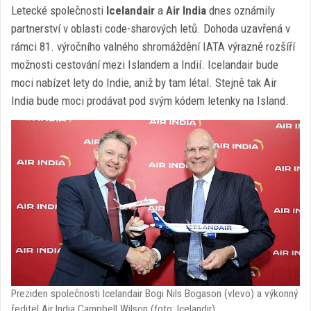
Letecké společnosti
Icelandair
a
Air India
dnes oznámily
partnerství v oblasti code-sharových letů. Dohoda uzavřená v
rámci 81. výročního valného shromáždění IATA výrazně rozšíří
možnosti cestování mezi Islandem a Indií. Icelandair bude
moci nabízet lety do Indie, aniž by tam létal. Stejně tak Air
India bude moci prodávat pod svým kódem letenky na Island.
Preziden společnosti Icelandair Bogi Nils Bogason (vlevo) a výkonný
ředitel Air India Campbell Wilson (foto: Icelandir)