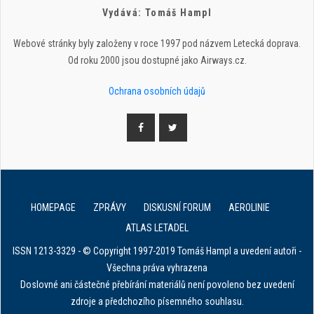
Vydává: Tomáš Hampl
Webové stránky byly založeny v roce 1997 pod názvem Letecká doprava.
Od roku 2000 jsou dostupné jako Airways.cz.
Ochrana osobních údajů
HOMEPAGE
ZPRÁVY
DISKUSNÍ FORUM
AEROLINIE
ATLAS LETADEL
ISSN 1213-3329 - © Copyright 1997-2019 Tomáš Hampl a uvedení autoři -
Všechna práva vyhrazena
Doslovné ani částečné přebírání materiálů není povoleno bez uvedení
zdroje a předchozího písemného souhlasu.