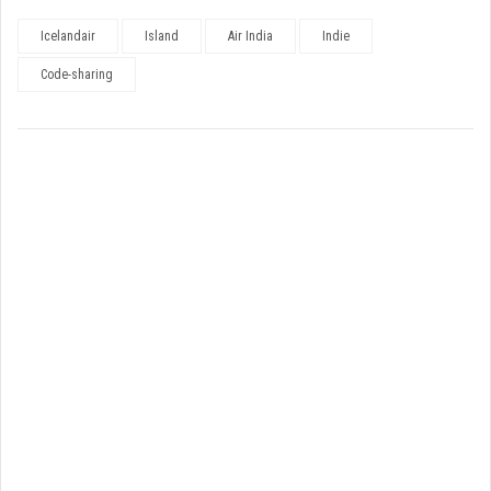
Icelandair
Island
Air India
Indie
Code-sharing