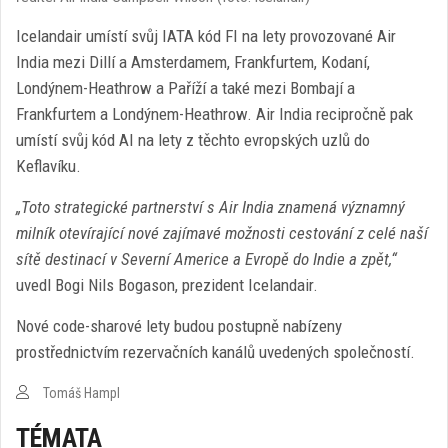
Icelandair umístí svůj IATA kód FI na lety provozované Air
India mezi Dillí a Amsterdamem, Frankfurtem, Kodaní,
Londýnem-Heathrow a Paříží a také mezi Bombají a
Frankfurtem a Londýnem-Heathrow. Air India recipročně pak
umístí svůj kód AI na lety z těchto evropských uzlů do
Keflavíku.
„Toto strategické partnerství s Air India znamená významný
milník otevírající nové zajímavé možnosti cestování z celé naší
sítě destinací v Severní Americe a Evropě do Indie a zpět,“
uvedl Bogi Nils Bogason, prezident Icelandair.
Nové code-sharové lety budou postupně nabízeny
prostřednictvím rezervačních kanálů uvedených společností.
Tomáš Hampl
TÉMATA