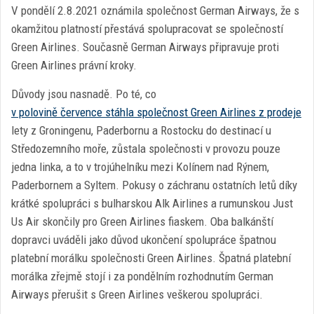
V pondělí 2.8.2021 oznámila společnost German Airways, že s
okamžitou platností přestává spolupracovat se společností
Green Airlines. Současně German Airways připravuje proti
Green Airlines právní kroky.
Důvody jsou nasnadě. Po té, co
v polovině července stáhla společnost Green Airlines z prodeje
lety z Groningenu, Paderbornu a Rostocku do destinací u
Středozemního moře, zůstala společnosti v provozu pouze
jedna linka, a to v trojúhelníku mezi Kolínem nad Rýnem,
Paderbornem a Syltem. Pokusy o záchranu ostatních letů díky
krátké spolupráci s bulharskou Alk Airlines a rumunskou Just
Us Air skončily pro Green Airlines fiaskem. Oba balkánští
dopravci uváděli jako důvod ukončení spolupráce špatnou
platební morálku společnosti Green Airlines. Špatná platební
morálka zřejmě stojí i za pondělním rozhodnutím German
Airways přerušit s Green Airlines veškerou spolupráci.