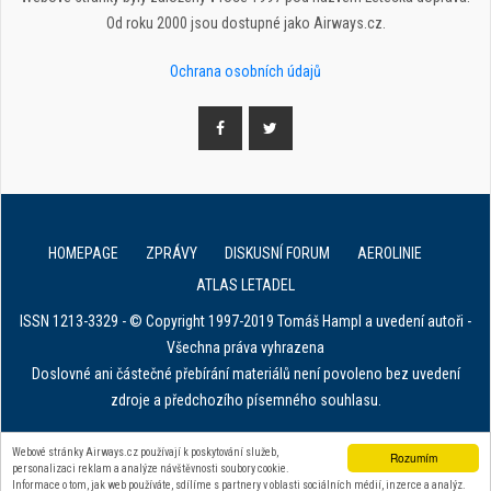
Od roku 2000 jsou dostupné jako Airways.cz.
Ochrana osobních údajů
HOMEPAGE
ZPRÁVY
DISKUSNÍ FORUM
AEROLINIE
ATLAS LETADEL
ISSN 1213-3329 - © Copyright 1997-2019 Tomáš Hampl a uvedení autoři -
Všechna práva vyhrazena
Doslovné ani částečné přebírání materiálů není povoleno bez uvedení
zdroje a předchozího písemného souhlasu.
E. in ART for african IVF clinics
Webové stránky Airways.cz používají k poskytování služeb,
Rozumím
personalizaci reklam a analýze návštěvnosti soubory cookie.
Zařízení na stahování dat z tachografu
Informace o tom, jak web používáte, sdílíme s partnery v oblasti sociálních médií, inzerce a analýz.