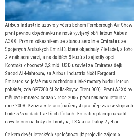
Airbus Industrie
uzavřely včera během Farnborough Air Show
první pevnou objednávku na nově vyvíjený obří letoun Airbus
A3XX. Prvním zákazníkem se stanou aerolinie
Emirates
ze
Spojených Arabských Emirátů, které objednaly 7 letadel, z toho
2 v nákladní verzi, a na dalších 5 kusů si zajistily opci.
Kontrakt v hodnotě 2,2 mld. USD uzavřel za Emirates šejk
Saeed Al-Mahtoum, za Airbus Industrie Noël Forgeard.
Emirates se ještě musí rozhodnout jaké motory budou letoun
pohánět, zda GP7200 či Rolls-Royce Trent 900). První A3XX by
měl být Emirates dodán v roce 2006, první nákladní letoun v
roce 2008. Kapacita letounů určených pro přepravu cestujících
bude 575 sedadel ve třech třídách. Emirates plánují nasadit
nový letoun na linky do Londýna, USA a na Dálný Východ.
Celkem devět leteckých společností již projevilo zájem o