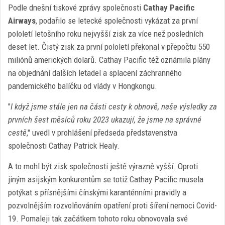
Podle dnešní tiskové zprávy společnosti
Cathay Pacific
Airways
, podařilo se letecké společnosti vykázat za první
pololetí letošního roku nejvyšší zisk za více než posledních
deset let. Čistý zisk za první pololetí překonal v přepočtu 550
miliónů amerických dolarů. Cathay Pacific též oznámila plány
na objednání dalších letadel a splacení záchranného
pandemického balíčku od vlády v Hongkongu.
"
I když jsme stále jen na části cesty k obnově, naše výsledky za
prvních šest měsíců roku 2023 ukazují, že jsme na správné
cestě
," uvedl v prohlášení předseda představenstva
společnosti Cathay Patrick Healy.
A to mohl být zisk společnosti ještě výrazně vyšší. Oproti
jiným asijským konkurentům se totiž Cathay Pacific musela
potýkat s přísnějšími čínskými karanténními pravidly a
pozvolnějším rozvolňováním opatření proti šíření nemoci Covid-
19. Pomaleji tak začátkem tohoto roku obnovovala své