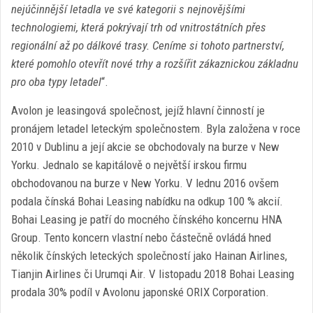
nejúčinnější letadla ve své kategorii s nejnovějšími
technologiemi, která pokrývají trh od vnitrostátních přes
regionální až po dálkové trasy. Ceníme si tohoto partnerství,
které pomohlo otevřít nové trhy a rozšířit zákaznickou základnu
pro oba typy letadel
“.
Avolon je leasingová společnost, jejíž hlavní činností je
pronájem letadel leteckým společnostem. Byla založena v roce
2010 v Dublinu a její akcie se obchodovaly na burze v New
Yorku. Jednalo se kapitálově o největší irskou firmu
obchodovanou na burze v New Yorku. V lednu 2016 ovšem
podala čínská Bohai Leasing nabídku na odkup 100 % akcií.
Bohai Leasing je patří do mocného čínského koncernu HNA
Group. Tento koncern vlastní nebo částečně ovládá hned
několik čínských leteckých společností jako Hainan Airlines,
Tianjin Airlines či Urumqi Air. V listopadu 2018 Bohai Leasing
prodala 30% podíl v Avolonu japonské ORIX Corporation.