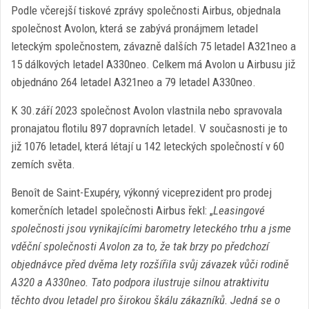
Podle včerejší tiskové zprávy společnosti Airbus, objednala
společnost Avolon, která se zabývá pronájmem letadel
leteckým společnostem, závazně dalších 75 letadel A321neo a
15 dálkových letadel A330neo. Celkem má Avolon u Airbusu již
objednáno 264 letadel A321neo a 79 letadel A330neo.
K 30.září 2023 společnost Avolon vlastnila nebo spravovala
pronajatou flotilu 897 dopravních letadel. V současnosti je to
již 1076 letadel, která létají u 142 leteckých společností v 60
zemích světa.
Benoît de Saint-Exupéry, výkonný viceprezident pro prodej
komerčních letadel společnosti Airbus řekl: „
Leasingové
společnosti jsou vynikajícími barometry leteckého trhu a jsme
vděční společnosti Avolon za to, že tak brzy po předchozí
objednávce před dvěma lety rozšířila svůj závazek vůči rodině
A320 a A330neo. Tato podpora ilustruje silnou atraktivitu
těchto dvou letadel pro širokou škálu zákazníků. Jedná se o