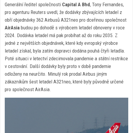
Generální ředitel společnosti
Capital A Bhd
, Tony Fernandes,
pro agenturu Reuters uvedl, že dodávky zbývajících letadel z
obří objednávky 362 Airbusů A321neo pro dceřinou společnost
AirAsia
budou po dohodě s výrobcem letadel obnoveny v roce
2024. Dodávka letadel má pak probíhat až do roku 2035. Z
jedné z největších objednávek, které kdy evropský výrobce
letadel získal, byla zatím dopravci dodána pouhá čtyři letadla.
Poté situaci v letectví zdecimovala pandemie a státní restrikce
v cestování. Další dodávky byly proto v době pandemie
odloženy na neurčito. Minulý rok prodal Airbus jiným
zákazníkům šest letadel A321neo, které byly původně určené
pro společnost AirAsia.