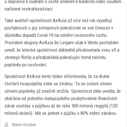
u dopravce k úvahám o cestě směrem k bankrotu nebo soudem
nařízené restrukturalizaci.
Také auditoři společnosti AirAsia již více než rok vyjadřují
pochybnosti o její schopnosti pokračovat ve své činnosti v
důsledku dopadů Covid-19 na odvětví cestovního ruchu.
Prezident skupiny AirAsia Bo Lingam však k těmto pochybám
uvedl, že letecká společnost důkladně přezkoumala svou síť a
strategii flotily a předpokládá pokračující trend návratu
poptávky po cestování.
Společnost AirAsia tento týden informovala, že za druhé
čtvrtletí hospodařila stále se ztrátou. Ta se ovšem vlivem
oživení poptávky již značně snížila. Společnost dále uvedla, že
obdržela od jediného malajsijského poskytovatele finančních
záruk souhlas s půjčkou až do výše 500 milionů ringgitů (120
milionů dolarů). Má se jednat o půjčku s 80% státní zárukou.
Martin Horáček