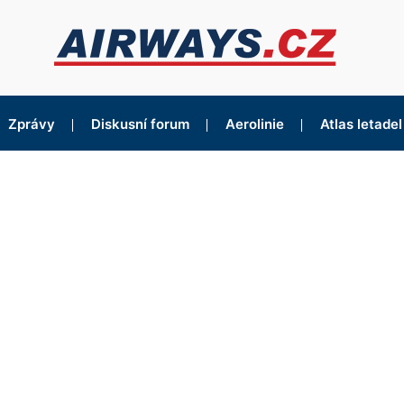
Zprávy
Diskusní forum
Aerolinie
Atlas letadel