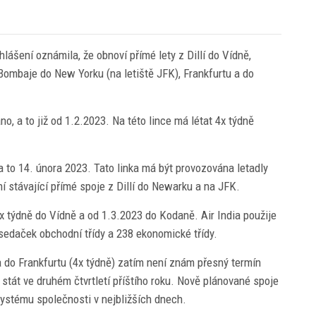
lášení oznámila, že obnoví přímé lety z Dillí do Vídně,
Bombaje do New Yorku (na letiště JFK), Frankfurtu a do
áno, a to již od 1.2.2023. Na této lince má létat 4x týdně
 to 14. února 2023. Tato linka má být provozována letadly
í stávající přímé spoje z Dillí do Newarku a na JFK.
3x týdně do Vídně a od 1.3.2023 do Kodaně. Air India použije
 sedaček obchodní třídy a 238 ekonomické třídy.
a do Frankfurtu (4x týdně) zatím není znám přesný termín
 stát ve druhém čtvrtletí příštího roku. Nově plánované spoje
systému společnosti v nejbližších dnech.