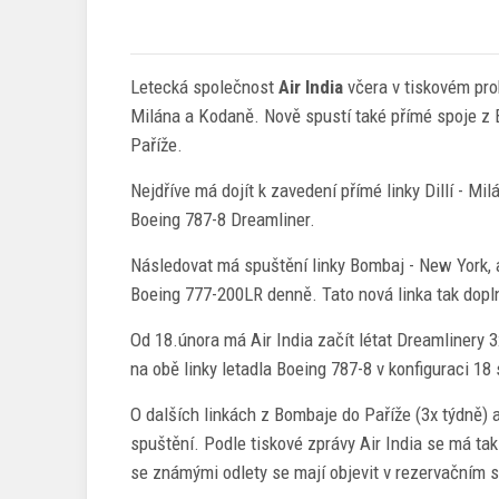
Letecká společnost
Air India
včera v tiskovém proh
Milána a Kodaně. Nově spustí také přímé spoje z 
Paříže.
Nejdříve má dojít k zavedení přímé linky Dillí - Mil
Boeing 787-8 Dreamliner.
Následovat má spuštění linky Bombaj - New York, a
Boeing 777-200LR denně. Tato nová linka tak dopln
Od 18.února má Air India začít létat Dreamlinery 
na obě linky letadla Boeing 787-8 v konfiguraci 18
O dalších linkách z Bombaje do Paříže (3x týdně) 
spuštění. Podle tiskové zprávy Air India se má tak
se známými odlety se mají objevit v rezervačním 