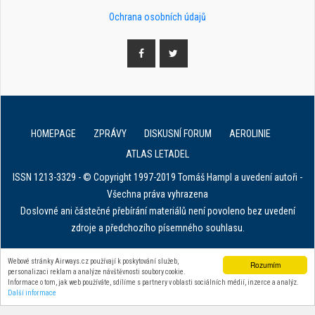
Ochrana osobních údajů
HOMEPAGE
ZPRÁVY
DISKUSNÍ FORUM
AEROLINIE
ATLAS LETADEL
ISSN 1213-3329 - © Copyright 1997-2019 Tomáš Hampl a uvedení autoři -
Všechna práva vyhrazena
Doslovné ani částečné přebírání materiálů není povoleno bez uvedení
zdroje a předchozího písemného souhlasu.
E. in ART for african IVF clinics
Webové stránky Airways.cz používají k poskytování služeb,
Rozumím
personalizaci reklam a analýze návštěvnosti soubory cookie.
Zařízení na stahování dat z tachografu
Informace o tom, jak web používáte, sdílíme s partnery v oblasti sociálních médií, inzerce a analýz.
Další informace