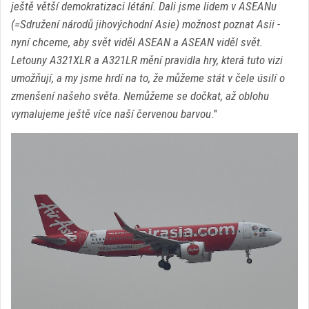
ještě větší demokratizaci létání. Dali jsme lidem v ASEANu
(=Sdružení národů jihovýchodní Asie) možnost poznat Asii -
nyní chceme, aby svět viděl ASEAN a ASEAN viděl svět.
Letouny A321XLR a A321LR mění pravidla hry, která tuto vizi
umožňují, a my jsme hrdí na to, že můžeme stát v čele úsilí o
zmenšení našeho světa. Nemůžeme se dočkat, až oblohu
vymalujeme ještě více naší červenou barvou
."