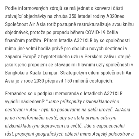
Podle informovaných zdrojů se má jednat o konverzi části
stávající objednávky na zhruba 350 letadel rodiny A320neo.
Společnost Air Asia totiž postupně restrukturalizuje svou knihu
objednávek, protože po propadu během COVID-19 čelila
finančním potížím. Přitom letadla A321XLR by se společnosti
mimo jiné velmi hodila právě pro obsluhu nových destinací v
západní Evropě z hypotetického uzlu v Perském zálivu, stejně
jako k jeho propojení se stávajícími hlavními uzly společnosti v
Bangkoku a Kuala Lumpur. Strategickým cílem společnosti Air
Asia je v roce 2030 přepravit 150 miliónů cestujících.
Fernandes se u podpisu memoranda o letadlech A321XLR
vyjádřil následovně: "
Jsme průkopníky nízkonákladového
cestování v Asii - nyní ho posouváme na další úroveň. AirAsia
je na transformační cestě, aby se stala prvním síťovým
nízkonákladovým dopravcem na světě. Jde o exponenciální
růst, propojení geografických oblastí mimo Asijský poloostrov a