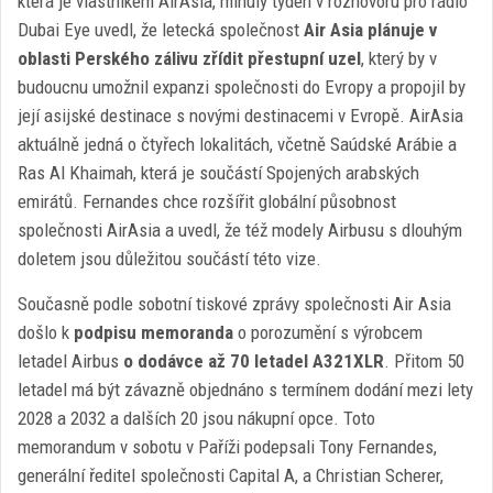
která je vlastníkem AirAsia, minulý týden v rozhovoru pro rádio
Dubai Eye uvedl, že letecká společnost
Air Asia
plánuje
v
oblasti Perského zálivu zřídit přestupní uzel
, který by v
budoucnu umožnil expanzi společnosti do Evropy a propojil by
její asijské destinace s novými destinacemi v Evropě. AirAsia
aktuálně jedná o čtyřech lokalitách, včetně Saúdské Arábie a
Ras Al Khaimah, která je součástí Spojených arabských
emirátů. Fernandes chce rozšířit globální působnost
společnosti AirAsia a uvedl, že též modely Airbusu s dlouhým
doletem jsou důležitou součástí této vize.
Současně podle sobotní tiskové zprávy společnosti Air Asia
došlo k
podpisu memoranda
o porozumění s výrobcem
letadel Airbus
o dodávce až 70 letadel A321XLR
. Přitom 50
letadel má být závazně objednáno s termínem dodání mezi lety
2028 a 2032 a dalších 20 jsou nákupní opce. Toto
memorandum v sobotu v Paříži podepsali Tony Fernandes,
generální ředitel společnosti Capital A, a Christian Scherer,