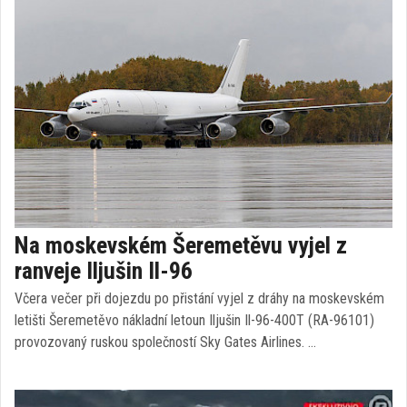
Na moskevském Šeremetěvu vyjel z
ranveje Iljušin Il-96
Včera večer při dojezdu po přistání vyjel z dráhy na moskevském
letišti Šeremetěvo nákladní letoun Iljušin Il-96-400T (RA-96101)
provozovaný ruskou společností Sky Gates Airlines. …