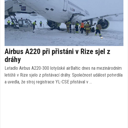
Airbus A220 při přistáni v Rize sjel z
dráhy
Letadlo Airbus A220-300 lotyšské airBaltic dnes na mezinárodním
letiště v Rize sjelo z přistávací dráhy. Společnost událost potvrdila
a uvedla, že stroj registrace YL-CSE přistával v …