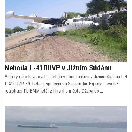
Nehoda L-410UVP v Jižním Súdánu
V úterý ráno havaroval na letišti v obci Lankien v Jižním Súdánu Let
L-410UVP-E9. Letoun společnosti Salaam Air Express nesoucí
registraci TL-BMM letěl z hlavního města Džuba do …