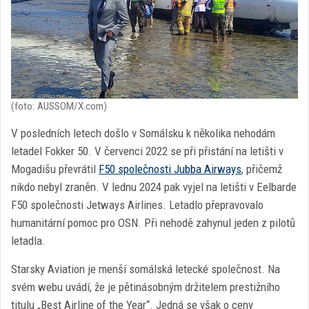
(foto: AUSSOM/X.com)
V posledních letech došlo v Somálsku k několika nehodám
letadel Fokker 50. V červenci 2022 se při přistání na letišti v
Mogadišu převrátil
F50 společnosti Jubba Airways
, přičemž
nikdo nebyl zraněn. V lednu 2024 pak vyjel na letišti v Eelbarde
F50 společnosti Jetways Airlines. Letadlo přepravovalo
humanitární pomoc pro OSN. Při nehodě zahynul jeden z pilotů
letadla.
Starsky Aviation je menší somálská letecké společnost. Na
svém webu uvádí, že je pětinásobným držitelem prestižního
titulu „Best Airline of the Year“. Jedná se však o ceny