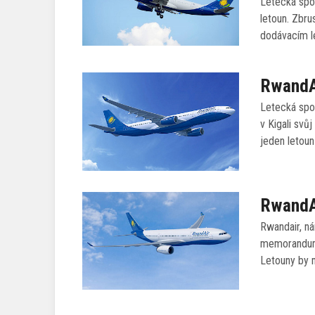
Letecká spol
letoun. Zbr
dodávacím l
RwandAi
Letecká spo
v Kigali sv
jeden letou
RwandAi
Rwandair, n
memorandum 
Letouny by 