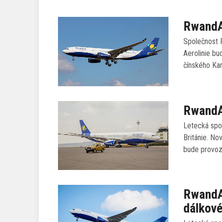
RwandAi
Společnost R
Aerolinie bu
čínského Kan
RwandAi
Letecká spo
Británie. No
bude provoz
RwandAi
dálkové