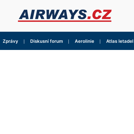
Zprávy
Diskusní forum
Aerolinie
Atlas letadel