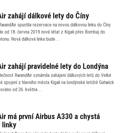
r zahájí dálkové lety do Číny
wandAir spustila rezervace na novou dálkovou linku do Číny.
de od 18. června 2019 nově létat z Kigali přes Bombaj do
tonu. Nová dálková linka bude …
r zahájí pravidelné lety do Londýna
lečnost RwandAir oznámila zahájení dálkových letů do Velké
vé spojení z hlavního města Kigali na londýnské letiště Gatwick
ováno od 26. května …
r má první Airbus A330 a chystá
 linky