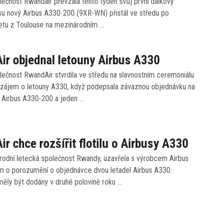
ečnost Rwandair převzala tento týden svůj první dálkový
usu nový Airbus A330-200 (9XR-WN) přistál ve středu po
etu z Toulouse na mezinárodním …
r objednal letouny Airbus A330
lečnost RwandAir stvrdila ve středu na slavnostním ceremoniálu
ůj zájem o letouny A330, když podepsala závaznou objednávku na
n Airbus A330-200 a jeden …
r chce rozšířit flotilu o Airbusy A330
árodní letecká společnost Rwandy, uzavřela s výrobcem Airbus
o porozumění o objednávce dvou letadel Airbus A330.
měly být dodány v druhé polovině roku …