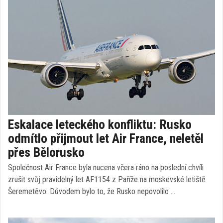
Eskalace leteckého konfliktu: Rusko
odmítlo přijmout let Air France, neletěl
přes Bělorusko
Společnost Air France byla nucena včera ráno na poslední chvíli
zrušit svůj pravidelný let AF1154 z Paříže na moskevské letiště
Šeremetěvo. Důvodem bylo to, že Rusko nepovolilo …