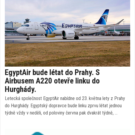
EgyptAir bude létat do Prahy. S
Airbusem A220 otevře linku do
Hurghády.
Letecká společnost EgyptAir nabídne od 23. května lety z Prahy
do Hurghády. Egyptský dopravce bude linku zprvu létat jednou
týdně vždy v neděli, od poloviny června pak dvakrát týdně, …