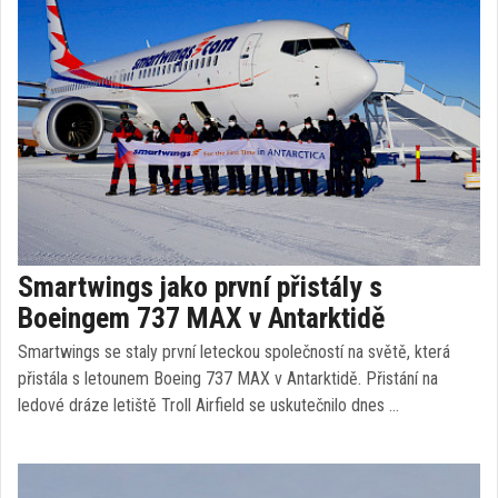
Smartwings jako první přistály s
Boeingem 737 MAX v Antarktidě
Smartwings se staly první leteckou společností na světě, která
přistála s letounem Boeing 737 MAX v Antarktidě. Přistání na
ledové dráze letiště Troll Airfield se uskutečnilo dnes …