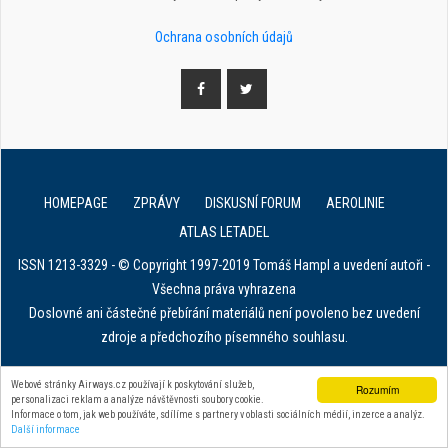
Ochrana osobních údajů
HOMEPAGE
ZPRÁVY
DISKUSNÍ FORUM
AEROLINIE
ATLAS LETADEL
ISSN 1213-3329 - © Copyright 1997-2019 Tomáš Hampl a uvedení autoři -
Všechna práva vyhrazena
Doslovné ani částečné přebírání materiálů není povoleno bez uvedení
zdroje a předchozího písemného souhlasu.
E. in ART for african IVF clinics
Webové stránky Airways.cz používají k poskytování služeb,
Rozumím
personalizaci reklam a analýze návštěvnosti soubory cookie.
Zařízení na stahování dat z tachografu
Informace o tom, jak web používáte, sdílíme s partnery v oblasti sociálních médií, inzerce a analýz.
Další informace