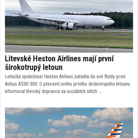
Litevské Heston Airlines mají první
širokotrupý letoun
Letecká společnost Heston Airlines zařadila do své flotily první
Airbus A330-300. O převzetí svého prvního širokotrupého letounu
informoval litevský dopravce na sociálních sítích. …