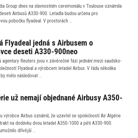
dia Group dnes na slavnostním ceremoniálu v Toulouse oznámila
deseti Airbusů A330-900. Letadla budou určena pro
ovou pobočku flyadeal. V prostorách …
 Flyadeal jedná s Airbusem o
ávce deseti A330-900neo
ů agentury Reuters jsou v závěrečné fázi jednání mezi saudsko-
lečností Flyadeal a výrobcem letadel Airbus. V řádu několika
ů by mělo následovat …
érie už nemají objednané Airbusy A350-
nu výrobce Airbus oznámil, že uzavřel se společností Air Algérie
trakt na dodávku dvou letadel A350-1000 a pěti A330-900.
možnilo dřívější …