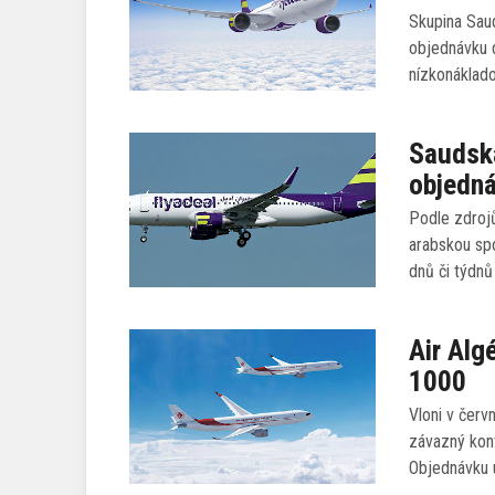
Skupina Sau
objednávku 
nízkonáklad
Saudská
objedn
Podle zdroj
arabskou spo
dnů či týdn
Air Alg
1000
Vloni v červ
závazný kon
Objednávku u