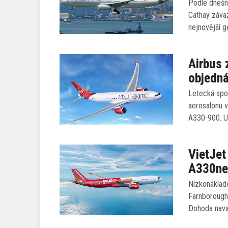
Podle dnešní
Cathay záva
nejnovější 
Airbus 
objedná
Letecká spol
aerosalonu 
A330-900. U
VietJet
A330n
Nízkonáklado
Farnborough
Dohoda nav