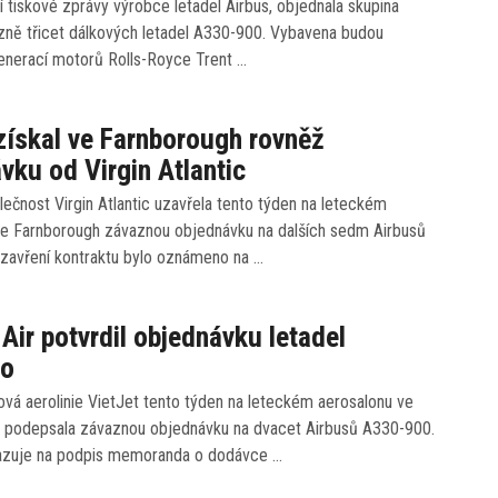
 tiskové zprávy výrobce letadel Airbus, objednala skupina
zně třicet dálkových letadel A330-900. Vybavena budou
generací motorů Rolls-Royce Trent …
získal ve Farnborough rovněž
vku od Virgin Atlantic
ečnost Virgin Atlantic uzavřela tento týden na leteckém
ve Farnborough závaznou objednávku na dalších sedm Airbusů
zavření kontraktu bylo oznámeno na …
 Air potvrdil objednávku letadel
eo
vá aerolinie VietJet tento týden na leteckém aerosalonu ve
 podepsala závaznou objednávku na dvacet Airbusů A330-900.
azuje na podpis memoranda o dodávce …