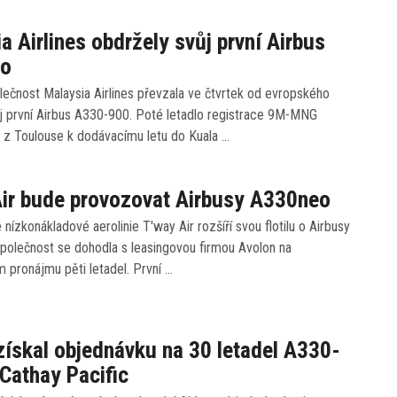
a Airlines obdržely svůj první Airbus
eo
ečnost Malaysia Airlines převzala ve čtvrtek od evropského
j první Airbus A330-900. Poté letadlo registrace 9M-MNG
o z Toulouse k dodávacímu letu do Kuala …
ir bude provozovat Airbusy A330neo
 nízkonákladové aerolinie T'way Air rozšíří svou flotilu o Airbusy
polečnost se dohodla s leasingovou firmou Avolon na
 pronájmu pěti letadel. První …
získal objednávku na 30 letadel A330-
Cathay Pacific