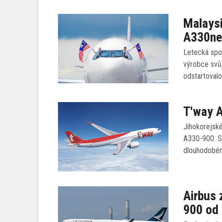
Malaysi
A330n
Letecká spol
výrobce svů
odstartoval
T′way A
Jihokorejské
A330-900. S
dlouhodobém
Airbus 
900 od 