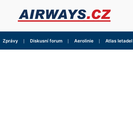
Zprávy
Diskusní forum
Aerolinie
Atlas letadel