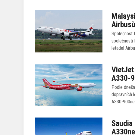
Malaysi
Airbus
Společnost M
společnosti 
letadel Airb
VietJet
A330-9
Podle dnešní
dopravních l
A330-900neo
Saudia 
A330n