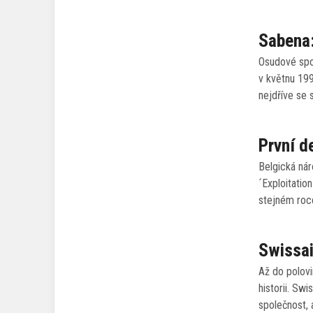
Sabena:
Osudové spo
v květnu 19
nejdříve se 
První d
Belgická ná
´Exploitatio
stejném roc
Swissai
Až do polovi
historii. Sw
společnost,