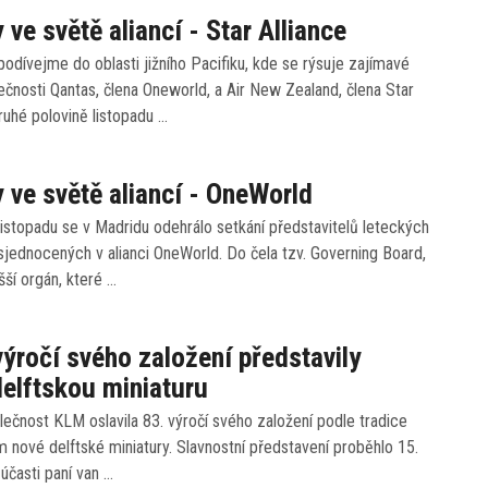
 ve světě aliancí - Star Alliance
dívejme do oblasti jižního Pacifiku, kde se rýsuje zajímavé
ečnosti Qantas, člena Oneworld, a Air New Zealand, člena Star
druhé polovině listopadu …
 ve světě aliancí - OneWorld
listopadu se v Madridu odehrálo setkání představitelů leteckých
sjednocených v alianci OneWorld. Do čela tzv. Governing Board,
šší orgán, které …
ýročí svého založení představily
elftskou miniaturu
ečnost KLM oslavila 83. výročí svého založení podle tradice
 nové delftské miniatury. Slavnostní představení proběhlo 15.
 účasti paní van …