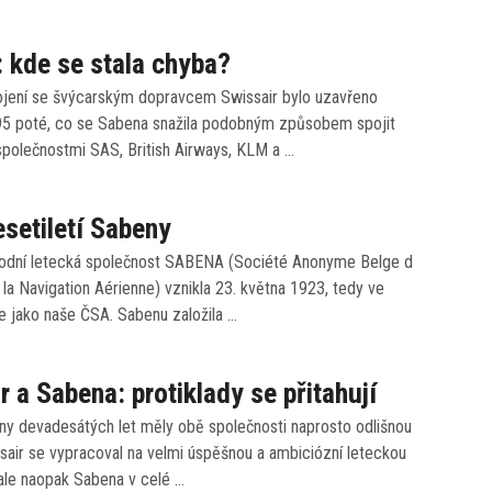
 kde se stala chyba?
jení se švýcarským dopravcem Swissair bylo uzavřeno
95 poté, co se Sabena snažila podobným způsobem spojit
společnostmi SAS, British Airways, KLM a …
esetiletí Sabeny
rodní letecká společnost SABENA (Société Anonyme Belge d
n la Navigation Aérienne) vznikla 23. května 1923, tedy ve
e jako naše ČSA. Sabenu založila …
r a Sabena: protiklady se přitahují
ny devadesátých let měly obě společnosti naprosto odlišnou
issair se vypracoval na velmi úspěšnou a ambiciózní leteckou
 ale naopak Sabena v celé …