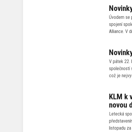
Novinky
Úvodem se po
spojení spol
Alliance. V 
Novinky
V pátek 22. 
společností 
což je nejvy
KLM k v
novou d
Letecká spol
představením
listopadu za