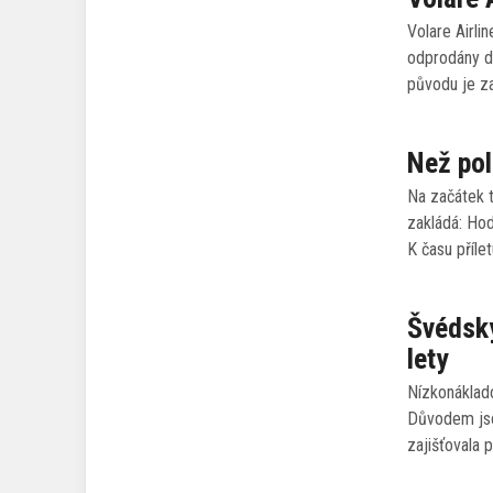
Volare Airli
odprodány d
původu je za
Než pol
Na začátek 
zakládá: Hod
K času příle
Švédský
lety
Nízkonáklado
Důvodem jsou
zajišťovala 