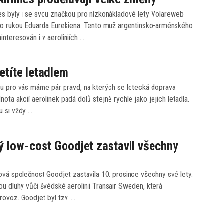
nes byly i se svou značkou pro nízkonákladové lety Volareweb
o rukou Eduarda Eurekiena. Tento muž argentinsko-arménského
interesován i v aeroliniích …
etíte letadlem
tu pro vás máme pár pravd, na kterých se letecká doprava
nota akcií aerolinek padá dolů stejně rychle jako jejich letadla.
tu si vždy …
 low-cost Goodjet zastavil všechny
vá společnost Goodjet zastavila 10. prosince všechny své lety.
 dluhy vůči švédské aerolinii Transair Sweden, která
provoz. Goodjet byl tzv. …