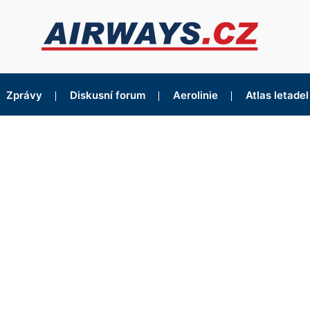
Zprávy
Diskusní forum
Aerolinie
Atlas letadel