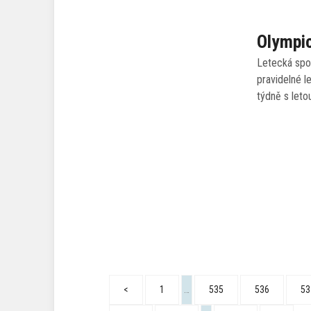
Olympic
Letecká spol
pravidelné l
týdně s let
<
1
…
535
536
53