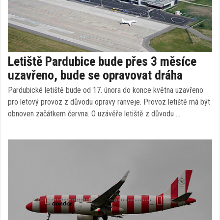
Letiště Pardubice bude přes 3 měsíce
uzavřeno, bude se opravovat dráha
Pardubické letiště bude od 17. února do konce května uzavřeno
pro letový provoz z důvodu opravy ranveje. Provoz letiště má být
obnoven začátkem června. O uzávěře letiště z důvodu …