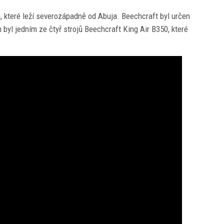
, které leží severozápadně od Abuja. Beechcraft byl určen
 byl jedním ze čtyř strojů Beechcraft King Air B350, které