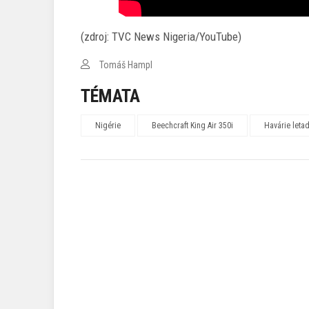
(zdroj: TVC News Nigeria/YouTube)
Tomáš Hampl
TÉMATA
Nigérie
Beechcraft King Air 350i
Havárie letad