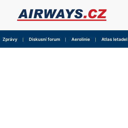
Zprávy
Diskusní forum
Aerolinie
Atlas letadel