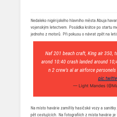
Nedaleko nigérijského hlavního města Abuja havar
vojenským letectvem. Posádka krátce po startu me
jednoho z motorů. Při pokusu o návrat zpět na letiš
Naf 201 beach craft, King air 350, t
arond 10:40 crash landed around 10;
n 2 crew's al ar airforce personels
pic.twit
— Light Mandes (@Ma
Na místo havárie zamířily hasičské vozy a sanitky. 
pět cestujících. Na fotografiích z místa havárie je