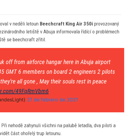
oval v neděli letoun
Beechcraft King Air 350i
provozovaný
zinárodního letiště v Abuja informovala řídící o problémech
tě se beechcraft zřítil.
uk off from airforce hangar here in Abuja airport
45 GMT 6 members on board 2 engineers 2 pilots
 they're all gone , May their souls rest in peace
ter.com/49FqRmVbm6
ndesLight)
21 de febrero de 2021
Při nehodě zahynuli všichni na palubě letadla, dva piloti a
 vidět část ohořelý trup letounu.