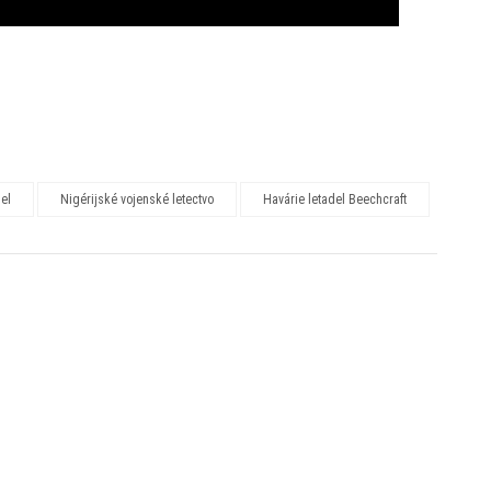
el
Nigérijské vojenské letectvo
Havárie letadel Beechcraft