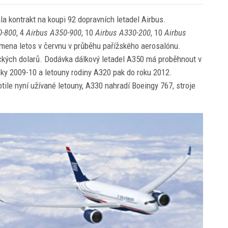
a kontrakt na koupi 92 dopravních letadel Airbus.
0-800
, 4
Airbus A350-900
, 10
Airbus A330-200
, 10
Airbus
ámena letos v červnu v průběhu pařížského aerosalónu.
ckých dolarů. Dodávka dálkový letadel A350 má proběhnout v
ky 2009-10 a letouny rodiny A320 pak do roku 2012.
tile nyní užívané letouny, A330 nahradí Boeingy 767, stroje