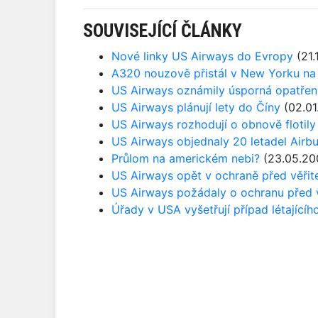
SOUVISEJÍCÍ ČLÁNKY
Nové linky US Airways do Evropy
(21.
A320 nouzově přistál v New Yorku na
US Airways oznámily úsporná opatřen
US Airways plánují lety do Číny
(02.01
US Airways rozhodují o obnově flotily
US Airways objednaly 20 letadel Airb
Průlom na americkém nebi?
(23.05.20
US Airways opět v ochraně před věřite
US Airways požádaly o ochranu před v
Úřady v USA vyšetřují případ létajícíh