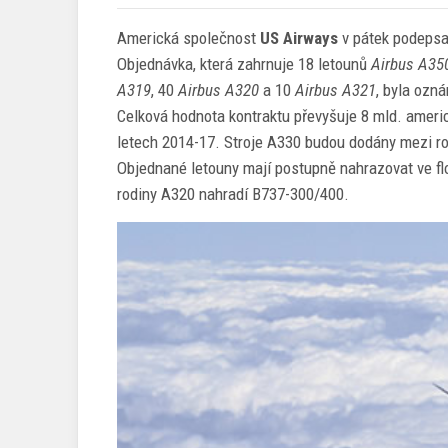
Americká společnost
US Airways
v pátek podepsal
Objednávka, která zahrnuje 18 letounů
Airbus A35
A319
, 40
Airbus A320
a 10
Airbus A321
, byla ozn
Celková hodnota kontraktu převyšuje 8 mld. ameri
letech 2014-17. Stroje A330 budou dodány mezi ro
Objednané letouny mají postupně nahrazovat ve flo
rodiny A320 nahradí B737-300/400.