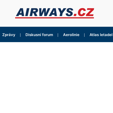
Zprávy
Diskusní forum
Aerolinie
Atlas letadel