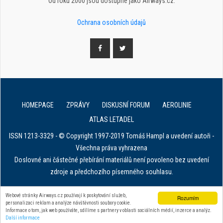
Od roku 2000 jsou dostupné jako Airways.cz.
Ochrana osobních údajů
HOMEPAGE
ZPRÁVY
DISKUSNÍ FORUM
AEROLINIE
ATLAS LETADEL
ISSN 1213-3329 - © Copyright 1997-2019 Tomáš Hampl a uvedení autoři -
Všechna práva vyhrazena
Doslovné ani částečné přebírání materiálů není povoleno bez uvedení
zdroje a předchozího písemného souhlasu.
E. in ART for african IVF clinics
Webové stránky Airways.cz používají k poskytování služeb,
Rozumím
personalizaci reklam a analýze návštěvnosti soubory cookie.
Zařízení na stahování dat z tachografu
Informace o tom, jak web používáte, sdílíme s partnery v oblasti sociálních médií, inzerce a analýz.
Další informace