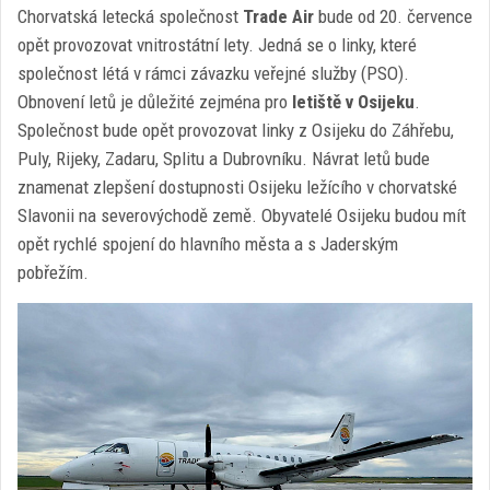
Chorvatská letecká společnost
Trade Air
bude od 20. července
opět provozovat vnitrostátní lety. Jedná se o linky, které
společnost létá v rámci závazku veřejné služby (PSO).
Obnovení letů je důležité zejména pro
letiště v Osijeku
.
Společnost bude opět provozovat linky z Osijeku do Záhřebu,
Puly, Rijeky, Zadaru, Splitu a Dubrovníku. Návrat letů bude
znamenat zlepšení dostupnosti Osijeku ležícího v chorvatské
Slavonii na severovýchodě země. Obyvatelé Osijeku budou mít
opět rychlé spojení do hlavního města a s Jaderským
pobřežím.