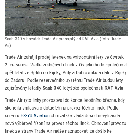
Saab 340 v barvách Trade Air pronajatý od RAF-Avia (foto: Trade
Air)
Trade Air zahájil prodej letenek na vnitrostátní lety ve čtvrtek
2. července. Vedle zmíněných linek z Osijeku bude společnost
opět létat ze Splitu do Rijeky, Puly a Dubrovníku a dále z Rijeky
do Zadaru. Podle rezervačního systému Trade Air budou lety
zajišťovány letadly
Saab 340
lotyšské společnosti
RAF-Avia
.
Trade Air tyto linky provozoval do konce letošního března, kdy
skončila smlouva o dotacích na provoz těchto linek. Podle
serveru
EX-YU Aviation
chorvatská vláda dosud nevyhlásila
nové výběrové řízení na provoz těchto linek. Obnovení provozu
linek ze strany Trade Air může naznačovat, že došlo ke