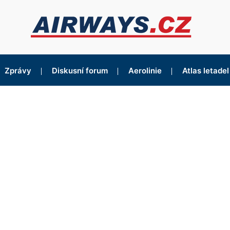
Zprávy
Diskusní forum
Aerolinie
Atlas letadel