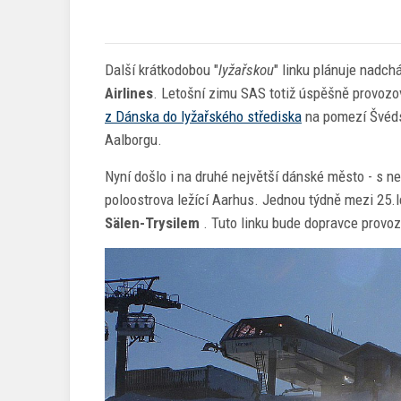
Další krátkodobou "
lyžařskou
" linku plánuje nadch
Airlines
. Letošní zimu SAS totiž úspěšně provozo
z Dánska do lyžařského střediska
na pomezí Švéds
Aalborgu.
Nyní došlo i na druhé největší dánské město - s n
poloostrova ležící Aarhus. Jednou týdně mezi 25
Sälen-Trysilem
. Tuto linku bude dopravce provoz