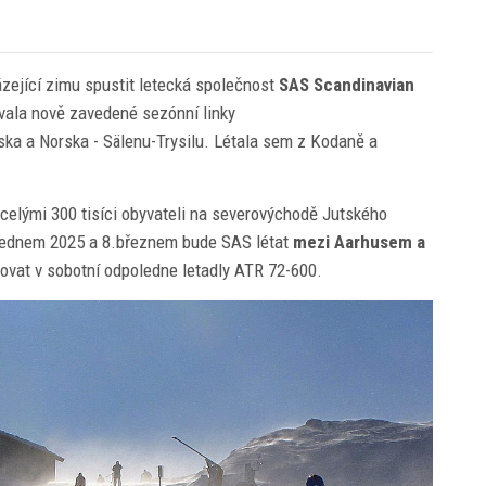
ázející zimu spustit letecká společnost
SAS Scandinavian
vala nově zavedené sezónní linky
ka a Norska - Sälenu-Trysilu. Létala sem z Kodaně a
ecelými 300 tisíci obyvateli na severovýchodě Jutského
.lednem 2025 a 8.březnem bude SAS létat
mezi Aarhusem a
ovat v sobotní odpoledne letadly ATR 72-600.