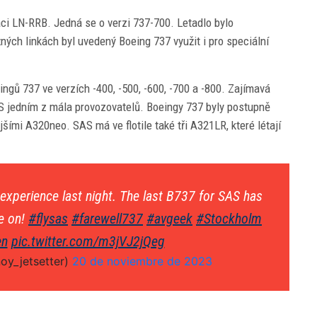
aci LN-RRB. Jedná se o verzi 737-700. Letadlo bylo
ných linkách byl uvedený Boeing 737 využit i pro speciální
gů 737 ve verzích -400, -500, -600, -700 a -800. Zajímavá
S jedním z mála provozovatelů. Boeingy 737 byly postupně
ími A320neo. SAS má ve flotile také tři A321LR, které létají
experience last night. The last B737 for SAS has
ve on!
#flysas
#farewell737
#avgeek
#Stockholm
en
pic.twitter.com/m3jVJ2jQeg
oy_jetsetter)
20 de noviembre de 2023