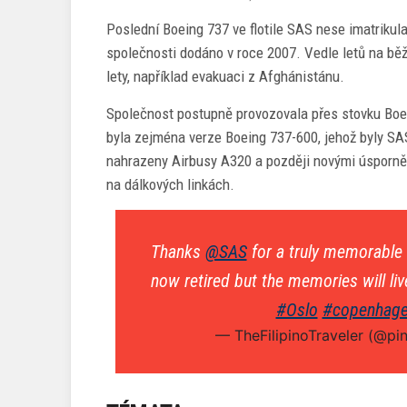
Poslední Boeing 737 ve flotile SAS nese imatrikul
společnosti dodáno v roce 2007. Vedle letů na běž
lety, například evakuaci z Afghánistánu.
Společnost postupně provozovala přes stovku Boein
byla zejména verze Boeing 737-600, jehož byly SA
nahrazeny Airbusy A320 a později novými úspornějš
na dálkových linkách.
Thanks
@SAS
for a truly memorable 
now retired but the memories will li
#Oslo
#copenhag
— TheFilipinoTraveler (@pin