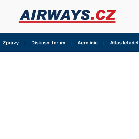
Zprávy
Diskusní forum
Aerolinie
Atlas letadel