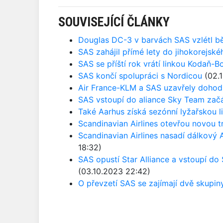
SOUVISEJÍCÍ ČLÁNKY
Douglas DC-3 v barvách SAS vzlétl bě
SAS zahájil přímé lety do jihokorejské
SAS se příští rok vrátí linkou Kodaň-B
SAS končí spolupráci s Nordicou
(02.1
Air France-KLM a SAS uzavřely dohod
SAS vstoupí do aliance Sky Team zač
Také Aarhus získá sezónní lyžařskou li
Scandinavian Airlines otevřou novou tr
Scandinavian Airlines nasadí dálkový
18:32)
SAS opustí Star Alliance a vstoupí d
(03.10.2023 22:42)
O převzetí SAS se zajímají dvě skupin