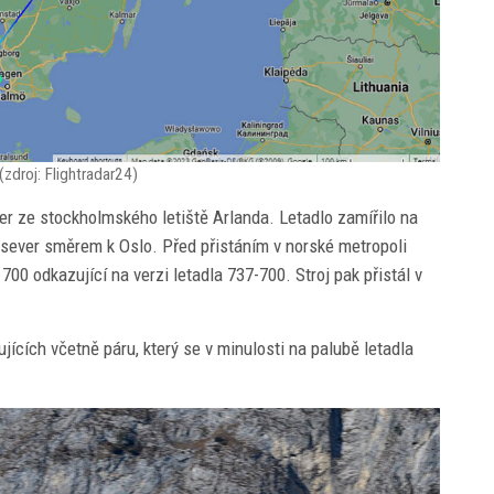
zdroj: Flightradar24)
er ze stockholmského letiště Arlanda. Letadlo zamířilo na
 sever směrem k Oslo. Před přistáním v norské metropoli
700 odkazující na verzi letadla 737-700. Stroj pak přistál v
ících včetně páru, který se v minulosti na palubě letadla