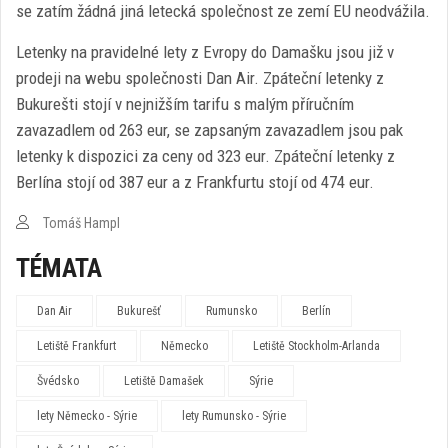
se zatím žádná jiná letecká společnost ze zemí EU neodvážila.
Letenky na pravidelné lety z Evropy do Damašku jsou již v
prodeji na webu společnosti Dan Air. Zpáteční letenky z
Bukurešti stojí v nejnižším tarifu s malým příručním
zavazadlem od 263 eur, se zapsaným zavazadlem jsou pak
letenky k dispozici za ceny od 323 eur. Zpáteční letenky z
Berlína stojí od 387 eur a z Frankfurtu stojí od 474 eur.
Tomáš Hampl
TÉMATA
Dan Air
Bukurešť
Rumunsko
Berlín
Letiště Frankfurt
Německo
Letiště Stockholm-Arlanda
Švédsko
Letiště Damašek
Sýrie
lety Německo - Sýrie
lety Rumunsko - Sýrie