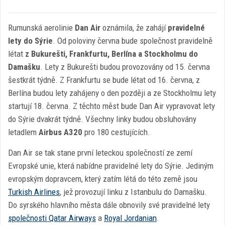
Rumunská aerolinie
Dan Air
oznámila, že zahájí
pravidelné
lety do Sýrie
. Od poloviny června bude společnost pravidelně
létat
z Bukurešti, Frankfurtu, Berlína a Stockholmu do
Damašku
. Lety z Bukurešti budou provozovány od 15. června
šestkrát týdně. Z Frankfurtu se bude létat od 16. června, z
Berlína budou lety zahájeny o den později a ze Stockholmu lety
startují 18. června. Z těchto měst bude Dan Air vypravovat lety
do Sýrie dvakrát týdně. Všechny linky budou obsluhovány
letadlem
Airbus A320
pro 180 cestujících.
Dan Air se tak stane první leteckou společností ze zemí
Evropské unie, která nabídne pravidelné lety do Sýrie. Jediným
evropským dopravcem, který zatím létá do této země jsou
Turkish Airlines
, jež provozují linku z Istanbulu do Damašku.
Do syrského hlavního města dále obnovily své pravidelné lety
společnosti Qatar Airways
a
Royal Jordanian
.