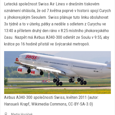
Letecká společnost Swiss Air Lines v dnešním tiskovém
oznámení ohlásila, že od 7.května poprvé v historii spojí Curych
s jihokorejským Seoulem. Swiss plánuje tuto linku obsluhovat
3x týdně a to v úterky, pátky a neděle s odletem z Curychu ve
13:40 a příletem druhý den ráno v 8:25 místního jihokorejského
času. Nazpět má Airbus A340-300 odletět ze Soulu v 9:55, aby
krátce po 16 hodině přistál ve švýcarské metropoli.
Airbus A340-300 společnosti Swiss, květen 2011 (autor:
Hansueli Krapf, Wikimedia Commons, CC-BY-SA-3.0)
Martin Horáček