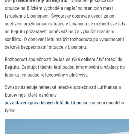
své
pravidelné lety do Bejrútu
. Důvodem je současná
situace na Blízkém východě a napětí na hranicích mezi
Izraelem a Libanonem. Švýcarský dopravce uvedl, že po
pečlivém prozkoumání situace v Libanonu se rozhodl své lety
do Bejrútu pozastavit, poněvadž nelze vyloučit rozšíření
konfliktu. O obnovení letů má být rozhodnuto po vyhodnocení
celkové bezpečnostní situace v Libanonu.
Rozhodnutí společnosti Swiss se týká celkem čtyř rotací do
Bejrútu. Cestující těchto letů budou informováni a náklady na
letenku jim budou refundovány v plné výši.
Swiss následuje německé letecké společnosti Lufthansa a
Eurowings, které oznámily
pozastavení pravidelných letů do Libanonu
koncem minulého
týdne.