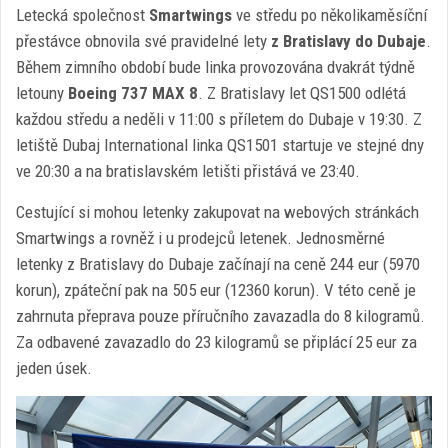
Letecká společnost
Smartwings
ve středu po několikaměsíční
přestávce obnovila své pravidelné lety
z Bratislavy do Dubaje
.
Během zimního období bude linka provozována dvakrát týdně
letouny
Boeing 737 MAX 8
. Z Bratislavy let QS1500 odlétá
každou středu a neděli v 11:00 s příletem do Dubaje v 19:30. Z
letiště Dubaj International linka QS1501 startuje ve stejné dny
ve 20:30 a na bratislavském letišti přistává ve 23:40.
Cestující si mohou letenky zakupovat na webových stránkách
Smartwings a rovněž i u prodejců letenek. Jednosměrné
letenky z Bratislavy do Dubaje začínají na ceně 244 eur (5970
korun), zpáteční pak na 505 eur (12360 korun). V této ceně je
zahrnuta přeprava pouze příručního zavazadla do 8 kilogramů.
Za odbavené zavazadlo do 23 kilogramů se připlácí 25 eur za
jeden úsek.