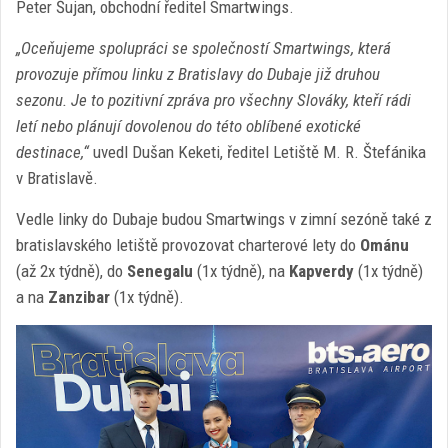
Peter Šujan, obchodní ředitel Smartwings.
„Oceňujeme spolupráci se společností Smartwings, která
provozuje přímou linku z Bratislavy do Dubaje již druhou
sezonu. Je to pozitivní zpráva pro všechny Slováky, kteří rádi
letí nebo plánují dovolenou do této oblíbené exotické
destinace,“
uvedl Dušan Keketi, ředitel Letiště M. R. Štefánika
v Bratislavě.
Vedle linky do Dubaje budou Smartwings v zimní sezóně také z
bratislavského letiště provozovat charterové lety do
Ománu
(až 2x týdně), do
Senegalu
(1x týdně), na
Kapverdy
(1x týdně)
a na
Zanzibar
(1x týdně).