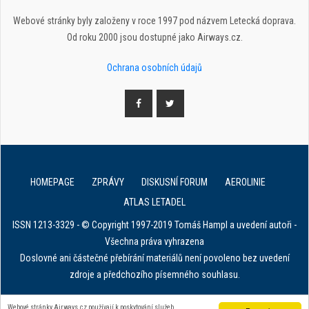
Webové stránky byly založeny v roce 1997 pod názvem Letecká doprava.
Od roku 2000 jsou dostupné jako Airways.cz.
Ochrana osobních údajů
HOMEPAGE
ZPRÁVY
DISKUSNÍ FORUM
AEROLINIE
ATLAS LETADEL
ISSN 1213-3329 - © Copyright 1997-2019 Tomáš Hampl a uvedení autoři -
Všechna práva vyhrazena
Doslovné ani částečné přebírání materiálů není povoleno bez uvedení
zdroje a předchozího písemného souhlasu.
E. in ART for african IVF clinics
Webové stránky Airways.cz používají k poskytování služeb,