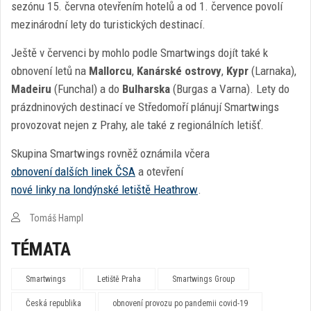
sezónu 15. června otevřením hotelů a od 1. července povolí
mezinárodní lety do turistických destinací.
Ještě v červenci by mohlo podle Smartwings dojít také k
obnovení letů na
Mallorcu
,
Kanárské ostrovy
,
Kypr
(Larnaka),
Madeiru
(Funchal) a do
Bulharska
(Burgas a Varna). Lety do
prázdninových destinací ve Středomoří plánují Smartwings
provozovat nejen z Prahy, ale také z regionálních letišť.
Skupina Smartwings rovněž oznámila včera
obnovení dalších linek ČSA
a otevření
nové linky na londýnské letiště Heathrow
.
Tomáš Hampl
TÉMATA
Smartwings
Letiště Praha
Smartwings Group
Česká republika
obnovení provozu po pandemii covid-19