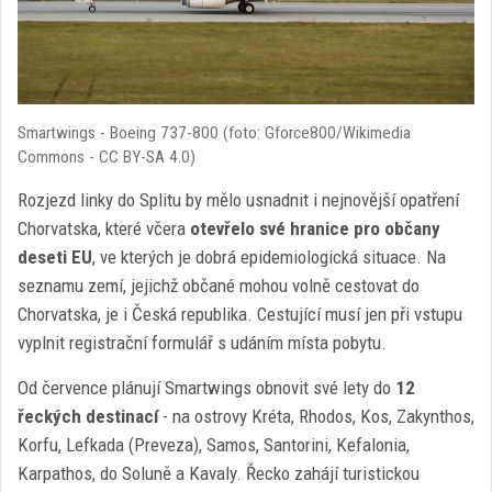
Smartwings - Boeing 737-800 (foto: Gforce800/Wikimedia
Commons - CC BY-SA 4.0)
Rozjezd linky do Splitu by mělo usnadnit i nejnovější opatření
Chorvatska, které včera
otevřelo své hranice pro občany
deseti EU
, ve kterých je dobrá epidemiologická situace. Na
seznamu zemí, jejichž občané mohou volně cestovat do
Chorvatska, je i Česká republika. Cestující musí jen při vstupu
vyplnit registrační formulář s udáním místa pobytu.
Od července plánují Smartwings obnovit své lety do
12
řeckých destinací
- na ostrovy Kréta, Rhodos, Kos, Zakynthos,
Korfu, Lefkada (Preveza), Samos, Santorini, Kefalonia,
Karpathos, do Soluně a Kavaly. Řecko zahájí turistickou