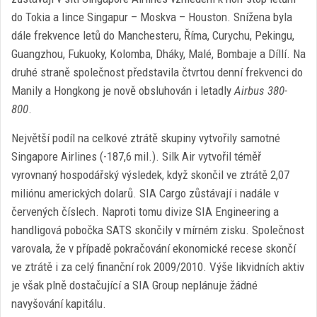
do Tokia a lince Singapur – Moskva – Houston. Snížena byla
dále frekvence letů do Manchesteru, Říma, Curychu, Pekingu,
Guangzhou, Fukuoky, Kolomba, Dháky, Malé, Bombaje a Díllí. Na
druhé straně společnost představila čtvrtou denní frekvenci do
Manily a Hongkong je nově obsluhován i letadly
Airbus 380-
800
.
Největší podíl na celkové ztrátě skupiny vytvořily samotné
Singapore Airlines (-187,6 mil.). Silk Air vytvořil téměř
vyrovnaný hospodářský výsledek, když skončil ve ztrátě 2,07
miliónu amerických dolarů. SIA Cargo zůstávají i nadále v
červených číslech. Naproti tomu divize SIA Engineering a
handligová pobočka SATS skončily v mírném zisku. Společnost
varovala, že v případě pokračování ekonomické recese skončí
ve ztrátě i za celý finanční rok 2009/2010. Výše likvidních aktiv
je však plně dostačující a SIA Group neplánuje žádné
navyšování kapitálu.