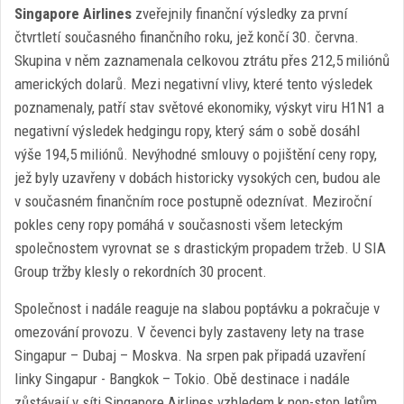
Singapore Airlines
zveřejnily finanční výsledky za první
čtvrtletí současného finančního roku, jež končí 30. června.
Skupina v něm zaznamenala celkovou ztrátu přes 212,5 miliónů
amerických dolarů. Mezi negativní vlivy, které tento výsledek
poznamenaly, patří stav světové ekonomiky, výskyt viru H1N1 a
negativní výsledek hedgingu ropy, který sám o sobě dosáhl
výše 194,5 miliónů. Nevýhodné smlouvy o pojištění ceny ropy,
jež byly uzavřeny v dobách historicky vysokých cen, budou ale
v současném finančním roce postupně odeznívat. Meziroční
pokles ceny ropy pomáhá v současnosti všem leteckým
společnostem vyrovnat se s drastickým propadem tržeb. U SIA
Group tržby klesly o rekordních 30 procent.
Společnost i nadále reaguje na slabou poptávku a pokračuje v
omezování provozu. V čevenci byly zastaveny lety na trase
Singapur – Dubaj – Moskva. Na srpen pak připadá uzavření
linky Singapur - Bangkok – Tokio. Obě destinace i nadále
zůstávají v síti Singapore Airlines vzhledem k non-stop letům