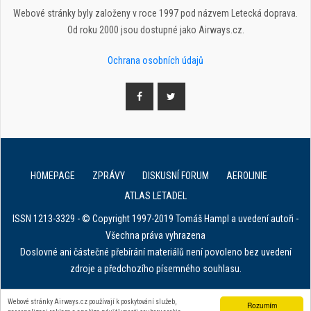
Webové stránky byly založeny v roce 1997 pod názvem Letecká doprava.
Od roku 2000 jsou dostupné jako Airways.cz.
Ochrana osobních údajů
HOMEPAGE
ZPRÁVY
DISKUSNÍ FORUM
AEROLINIE
ATLAS LETADEL
ISSN 1213-3329 - © Copyright 1997-2019 Tomáš Hampl a uvedení autoři -
Všechna práva vyhrazena
Doslovné ani částečné přebírání materiálů není povoleno bez uvedení
zdroje a předchozího písemného souhlasu.
E. in ART for african IVF clinics
Webové stránky Airways.cz používají k poskytování služeb,
Rozumím