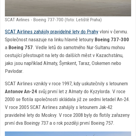
SCAT Airlines - Boeing 737-700 (foto: Letiště Praha)
SCAT Airlines zahájily pravidelné lety do Prahy
vloni v červnu.
Společnost nasazuje na linku hlavně letouny
Boeing 737-300
a
Boeing 757
. Vedle letů do samotného Nur-Sultanu mohou
cestující přestoupit na lety do dalších měst v Kazachstánu,
jako jsou například Almaty, Šymkent, Taraz, Oskemen nebo
Pavlodar.
SCAT Airlines vznikly v roce 1997, kdy uskutečnily s letounem
Antonov An-24
svůj první let z Almaty do Kyzylorda. V roce
2000 se flotila společnosti skládala již ze sedmi letadel An-24.
V roce 2005 SCAT Airlines zahájily s letounem Jak-42
pravidelné lety do Moskvy. V roce 2008 byly do flotily zařazeny
první dva Boeingy 737 a o rok později první Boeing 757.