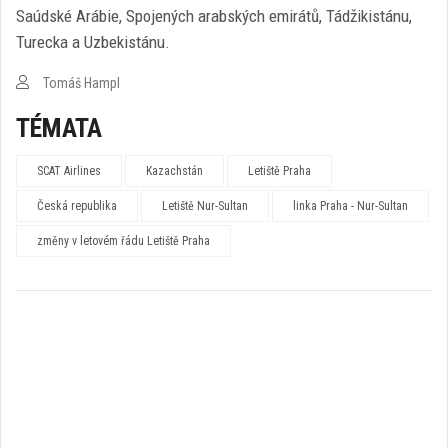
Saúdské Arábie, Spojených arabských emirátů, Tádžikistánu,
Turecka a Uzbekistánu.
Tomáš Hampl
TÉMATA
SCAT Airlines
Kazachstán
Letiště Praha
Česká republika
Letiště Nur-Sultan
linka Praha - Nur-Sultan
změny v letovém řádu Letiště Praha