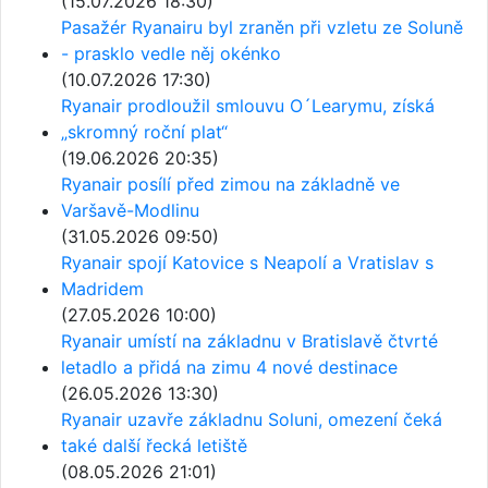
(15.07.2026 18:30)
Pasažér Ryanairu byl zraněn při vzletu ze Soluně
- prasklo vedle něj okénko
(10.07.2026 17:30)
Ryanair prodloužil smlouvu O´Learymu, získá
„skromný roční plat“
(19.06.2026 20:35)
Ryanair posílí před zimou na základně ve
Varšavě-Modlinu
(31.05.2026 09:50)
Ryanair spojí Katovice s Neapolí a Vratislav s
Madridem
(27.05.2026 10:00)
Ryanair umístí na základnu v Bratislavě čtvrté
letadlo a přidá na zimu 4 nové destinace
(26.05.2026 13:30)
Ryanair uzavře základnu Soluni, omezení čeká
také další řecká letiště
(08.05.2026 21:01)