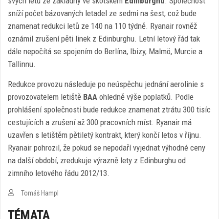
svých letů ze základny ve skotském
Edinburghu
. Společnost
sníží počet bázovaných letadel ze sedmi na šest, což bude
znamenat redukci letů ze 140 na 110 týdně. Ryanair rovněž
oznámil zrušení pěti linek z Edinburghu. Letní letový řád tak
dále nepočítá se spojením do Berlína, Ibizy, Malmö, Murcie a
Tallinnu.
Redukce provozu následuje po neúspěchu jednání aerolinie s
provozovatelem letiště
BAA
ohledně výše poplatků. Podle
prohlášení společnosti bude redukce znamenat ztrátu 300 tisíc
cestujících a zrušení až 300 pracovních míst. Ryanair má
uzavřen s letištěm pětiletý kontrakt, který končí letos v říjnu.
Ryanair pohrozil, že pokud se nepodaří vyjednat výhodné ceny
na další období, zredukuje výrazně lety z Edinburghu od
zimního letového řádu 2012/13.
Tomáš Hampl
TÉMATA