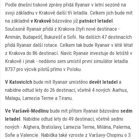
Podle dnešní tiskové zprávy přidá Ryanair v letní sezóně na
svoji základnu v Krakově další tři letadla. Celkem jich bude mít
na základně
v Krakově
bázováno již
patnáct letadel
.
Současně Ryanair přidá z Krakova čtyři nové destinace -
Ammán, Budapešť, Bukurešť a Sofii. Na dalších 47 destinacích
přidá Ryanair další rotace. Celkem tak bude Ryanair v létě létat
z Krakova do 86 destinací. Navíc Ryanair investuje do letiště v
Krakově i jinak - nedávno sem umístil první simulátor letadla
B737 pro výcvik pilotů přímo v Polsku.
V Katovicích
bude mít Ryanair umístěno
devět letadel
a
nabídne odtud lety do 26 destinací, včetně 4 nových: Aarhus,
Malagu, Lamezia Terme a Tiranu.
Ve Varšavě-Modlinu
bude mít přitom Ryanair bázováno
sedm
letadel
. Nabídne odtud lety do 49 destinací, včetně sedmi
nových - Alghera, Bratislavy, Lamezia Terme, Milána, Palerma,
Sofie a Valencie. Nabídka také vzroste z Varšavy-Chopinu o 3