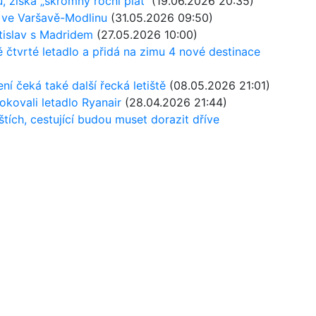
 získá „skromný roční plat“
(19.06.2026 20:35)
ě ve Varšavě-Modlinu
(31.05.2026 09:50)
atislav s Madridem
(27.05.2026 10:00)
ě čtvrté letadlo a přidá na zimu 4 nové destinace
í čeká také další řecká letiště
(08.05.2026 21:01)
lokovali letadlo Ryanair
(28.04.2026 21:44)
štích, cestující budou muset dorazit dříve