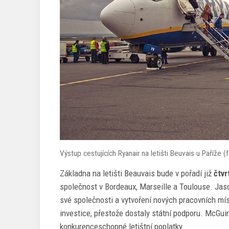
Výstup cestujících Ryanair na letišti Beuvais u Paříž
Základna na letišti Beauvais bude v pořadí již
čtvr
společnost v Bordeaux, Marseille a Toulouse. Jaso
své společnosti a vytvoření nových pracovních míst
investice, přestože dostaly státní podporu. McGuin
konkurenceschopné letištní poplatky.