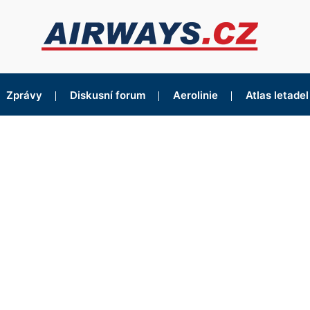
Zprávy
Diskusní forum
Aerolinie
Atlas letadel