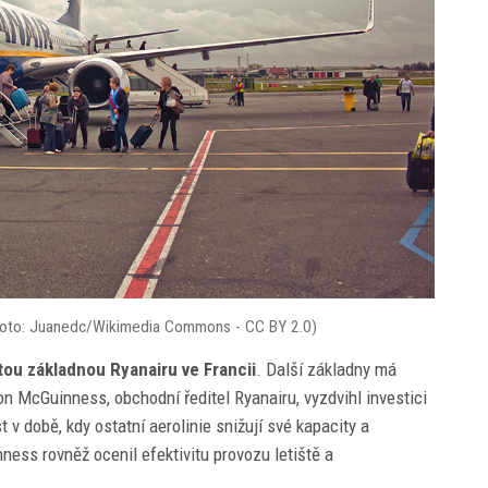
e (foto: Juanedc/Wikimedia Commons - CC BY 2.0)
tou základnou Ryanairu ve Francii
. Další základny má
n McGuinness, obchodní ředitel Ryanairu, vyzdvihl investici
 v době, kdy ostatní aerolinie snižují své kapacity a
ness rovněž ocenil efektivitu provozu letiště a