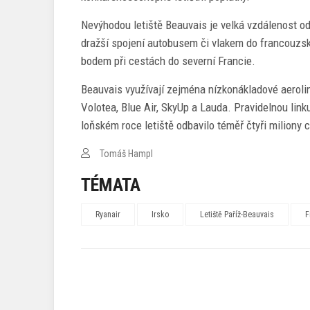
Nevýhodou letiště Beauvais je velká vzdálenost od 
dražší spojení autobusem či vlakem do francouzs
bodem při cestách do severní Francie.
Beauvais využívají zejména nízkonákladové aerolin
Volotea, Blue Air, SkyUp a Lauda. Pravidelnou lin
loňském roce letiště odbavilo téměř čtyři miliony c
Tomáš Hampl
TÉMATA
Ryanair
Irsko
Letiště Paříž-Beauvais
F