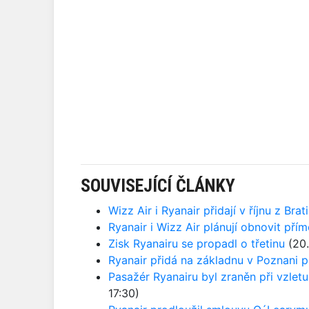
SOUVISEJÍCÍ ČLÁNKY
Wizz Air i Ryanair přidají v říjnu z Br
Ryanair i Wizz Air plánují obnovit pří
Zisk Ryanairu se propadl o třetinu
(20.
Ryanair přidá na základnu v Poznani p
Pasažér Ryanairu byl zraněn při vzlet
17:30)