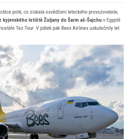
rátce poté, co získala osvědčení leteckého provozovatele,
z kyjevského letiště Žuljany do Šarm aš-Šajchu
v Egyptě.
anceláře Tez Tour. V pátek pak Bees Airlines uskutečnily let