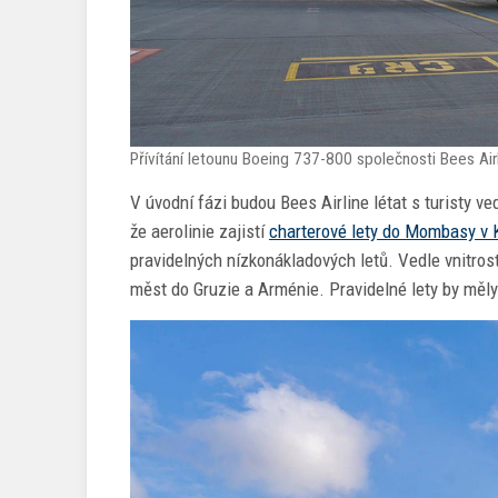
Přívítání letounu Boeing 737-800 společnosti Bees Airli
V úvodní fázi budou Bees Airline létat s turisty v
že aerolinie zajistí
charterové lety do Mombasy v 
pravidelných nízkonákladových letů. Vedle vnitrost
měst do Gruzie a Arménie. Pravidelné lety by měl