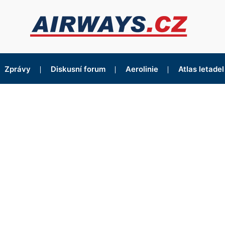
Zprávy
Diskusní forum
Aerolinie
Atlas letadel