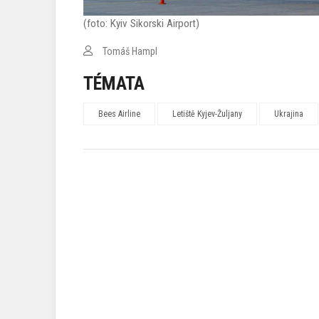
(foto: Kyiv Sikorski Airport)
Tomáš Hampl
TÉMATA
Bees Airline
Letiště Kyjev-Žuljany
Ukrajina