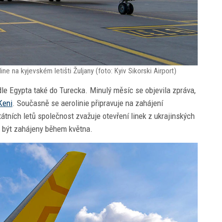
ne na kyjevském letišti Žuljany (foto: Kyiv Sikorski Airport)
edle Egypta také do Turecka. Minulý měsíc se objevila zpráva,
Keni
. Současně se aerolinie připravuje na zahájení
átních letů společnost zvažuje otevření linek z ukrajinských
y být zahájeny během května.