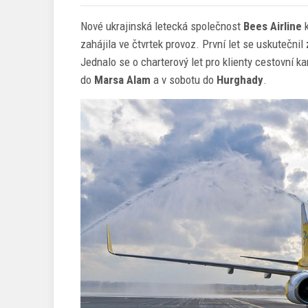
Nové ukrajinská letecká společnost
Bees Airline
k
zahájila ve čtvrtek provoz. První let se uskutečnil
Jednalo se o charterový let pro klienty cestovní k
do
Marsa Alam
a v sobotu do
Hurghady
.