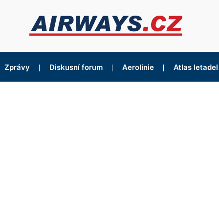
Zprávy
Diskusní forum
Aerolinie
Atlas letadel