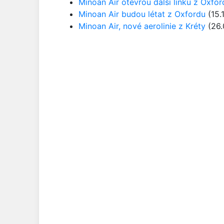
Minoan Air otevřou další linku z Oxfor
Minoan Air budou létat z Oxfordu
(15.
Minoan Air, nové aerolinie z Kréty
(26.