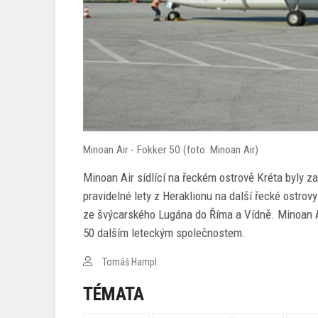
Minoan Air - Fokker 50 (foto: Minoan Air)
Minoan Air sídlící na řeckém ostrově Kréta byly z
pravidelné lety z Heraklionu na další řecké ostro
ze švýcarského Lugána do Říma a Vídně. Minoan A
50 dalším leteckým společnostem.
Tomáš Hampl
TÉMATA